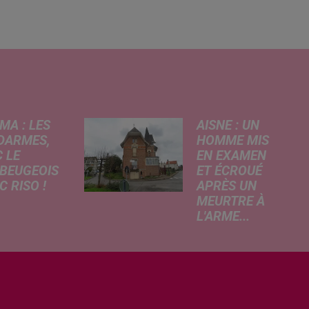
MA : LES
AISNE : UN
DARMES,
HOMME MIS
 LE
EN EXAMEN
BEUGEOIS
ET ÉCROUÉ
 RISO !
APRÈS UN
MEURTRE À
rcredi,
L'ARME...
ptation
Un drame s'est
atographique
produit au cours
 célèbre bande
de la semaine à
née Les
Vervins. À la
armes
suite du décès
que dans