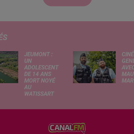
ÉS
JEUMONT :
CINÉ
UN
GEN
ADOLESCENT
AVEC
DE 14 ANS
MAU
MORT NOYÉ
MARC
AU
Ce me
WATISSART
l'ada
Selon des
ciném
informations
de la
rapportées ce
dessi
lundi par nos
Gend
confrères de La
débar