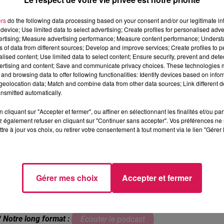
 résultats de cette expérimentation seront présentés.
e collecte : c’est Jean-Marie Allain, Maire de Marpent, qui
ers
do the following data processing based on your consent and/or our legitimate int
device; Use limited data to select advertising; Create profiles for personalised adver
ionne plutôt bien.
vertising; Measure advertising performance; Measure content performance; Unders
ns of data from different sources; Develop and improve services; Create profiles to 
alised content; Use limited data to select content; Ensure security, prevent and detect
ertising and content; Save and communicate privacy choices. These technologies
and browsing data to offer following functionalities: Identify devices based on infor
alité, souhaite développer une nouvelle méthode de collec
eolocation data; Match and combine data from other data sources; Link different de
nsmitted automatically.
cliquant sur "Accepter et fermer", ou affiner en sélectionnant les finalités et/ou pa
 également refuser en cliquant sur "Continuer sans accepter". Vos préférences ne 
tre à jour vos choix, ou retirer votre consentement à tout moment via le lien "Gérer 
 et Benjamin Saint Huile, Président de la CAMVS, n’ont pas
Gérer mes choix
Accepter et fermer
? Notre long format :
Écouter le podcast