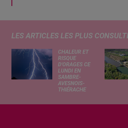
LES ARTICLES LES PLUS CONSULT
CHALEUR ET
RISQUE
D'ORAGES CE
LUNDI EN
SAMBRE-
AVESNOIS-
THIÉRACHE
Un temps
typiquement
estival et
changeant
concerne nos