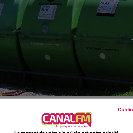
20h00 - 22h00
Les hits de Canal FM
Contin
beuge Val de Sambre vont procéder à l’expérimentation de
e en porte à porte coûte cher actuellement à l’Agglomération et 
périmentées un système de container avec l’apport volontair
Le respect de votre vie privée est notre priorité