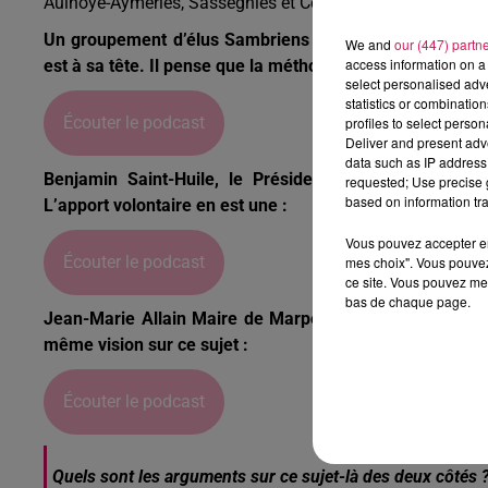
Aulnoye-Aymeries, Sassegnies et Cerfontaine. En 2020, les
Un groupement d’élus Sambriens se dit contre ce mode d
We and
our (447) partn
access information on a 
est à sa tête. Il pense que la méthode d’aujourd’hui fonct
select personalised ad
statistics or combinatio
Écouter le podcast
profiles to select person
Deliver and present adv
data such as IP address 
Benjamin Saint-Huile, le Président de l’intercommun
requested; Use precise g
based on information tra
L’apport volontaire en est une :
Vous pouvez accepter en 
Écouter le podcast
mes choix". Vous pouvez
ce site. Vous pouvez met
bas de chaque page.
Jean-Marie Allain Maire de Marpent, élu communautaire
même vision sur ce sujet :
Écouter le podcast
Quels sont les arguments sur ce sujet-là des deux côtés 