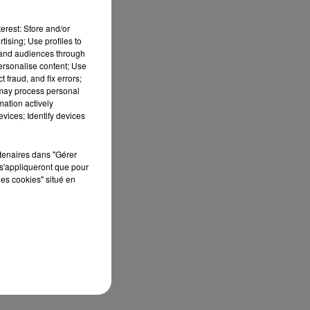
 en
erest: Store and/or
tising; Use profiles to
tand audiences through
personalise content; Use
 fraud, and fix errors;
 may process personal
mation actively
te.
vices; Identify devices
rtenaires dans "Gérer
s'appliqueront que pour
les cookies" situé en
 la