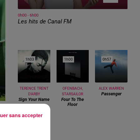
0h00 - 6h00
Les hits de Canal FM
1h03
1h03
1h00
1h00
0h57
0h57
TERENCE TRENT
OFENBACH,
ALEX WARREN
Passenger
D'ARBY
STARSAILOR
Sign Your Name
Four To The
Floor
uer sans accepter
 la
une
e :