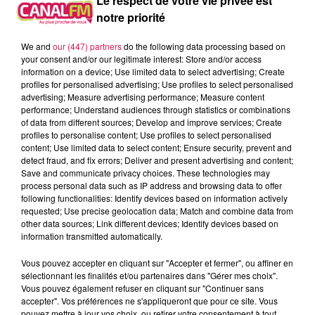
Le respect de votre vie privée est
notre priorité
We and
our (447) partners
do the following data processing based on
Lieu de la manifestation (adresse)
*
your consent and/or our legitimate interest: Store and/or access
information on a device; Use limited data to select advertising; Create
profiles for personalised advertising; Use profiles to select personalised
advertising; Measure advertising performance; Measure content
performance; Understand audiences through statistics or combinations
of data from different sources; Develop and improve services; Create
profiles to personalise content; Use profiles to select personalised
Lieu (code postal)
*
content; Use limited data to select content; Ensure security, prevent and
detect fraud, and fix errors; Deliver and present advertising and content;
Save and communicate privacy choices. These technologies may
process personal data such as IP address and browsing data to offer
following functionalities: Identify devices based on information actively
requested; Use precise geolocation data; Match and combine data from
Lieu (ville)
*
other data sources; Link different devices; Identify devices based on
information transmitted automatically.
Vous pouvez accepter en cliquant sur "Accepter et fermer", ou affiner en
sélectionnant les finalités et/ou partenaires dans "Gérer mes choix".
Vous pouvez également refuser en cliquant sur "Continuer sans
accepter". Vos préférences ne s'appliqueront que pour ce site. Vous
Tarification
*
pouvez mettre à jour vos choix, ou retirer votre consentement à tout