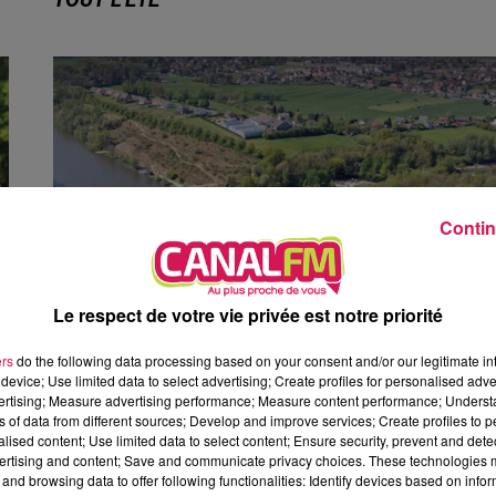
TOUT L'ÉTÉ
Pour cette édition des Petits Détours, la Communauté
s
d’Agglomération Maubeuge - Val de Sambre propose troi
soirées cinéma gratuites et conviviales à...
Contin
Le respect de votre vie privée est notre priorité
ers
do the following data processing based on your consent and/or our legitimate int
device; Use limited data to select advertising; Create profiles for personalised adver
vertising; Measure advertising performance; Measure content performance; Unders
ns of data from different sources; Develop and improve services; Create profiles to 
4 août 2026
alised content; Use limited data to select content; Ensure security, prevent and detect
JEUMONT : UN ADOLESCENT DE 14 ANS MORT
ertising and content; Save and communicate privacy choices. These technologies
NOYÉ AU WATISSART
and browsing data to offer following functionalities: Identify devices based on infor