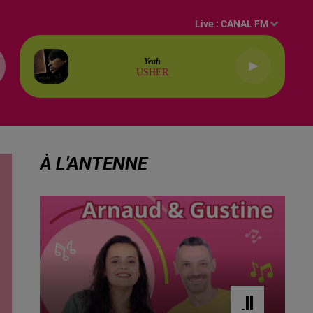
Live :
CANAL FM
Yeah
USHER
À L'ANTENNE