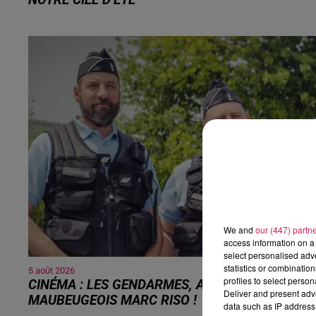
NOTRE CIEL D’ÉTÉ
C’est un été céleste exceptionnel qui s'annonce dans notre
région. Entre le spectacle des étoiles filantes des Perséide
et l’éclipse de Soleil du mercredi...
We and
our (447) partn
access information on a 
select personalised ad
statistics or combinatio
5 août 2026
profiles to select person
CINÉMA : LES GENDARMES, AVEC LE
Deliver and present adv
MAUBEUGEOIS MARC RISO !
data such as IP address 