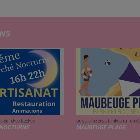
raison de la présence de
cyanobactéries. Entre adaptations d
loisirs nautiques,...
ONS
26 de 16h00 à 22h00
Du 25 juillet 2026 à 14h00 au 16 ao
 NOCTURNE
MAUBEUGE PLAGE
turne
Maubeuge Plage