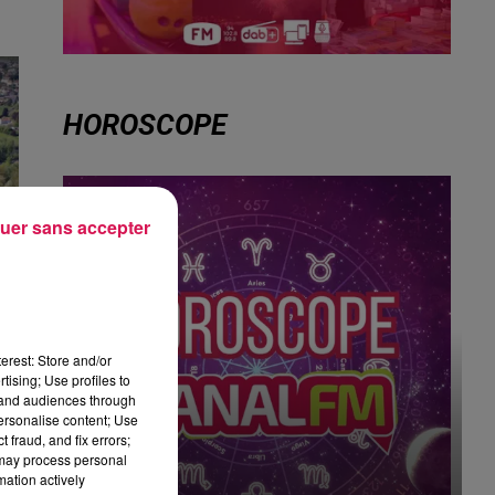
s
HOROSCOPE
uer sans accepter
erest: Store and/or
tising; Use profiles to
tand audiences through
personalise content; Use
 fraud, and fix errors;
 may process personal
mation actively