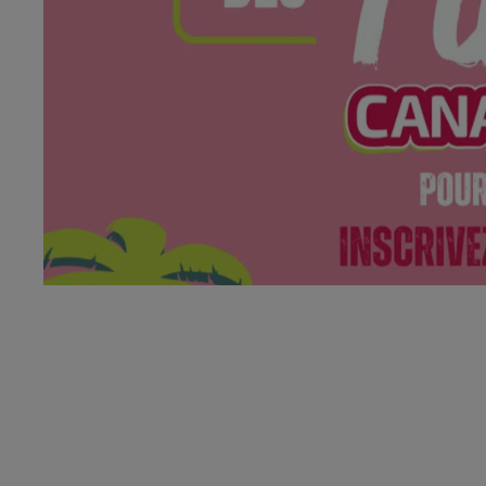
9h00 - 13h00
la ligne des auditeurs
Entre deux hits, choisissez le champion !