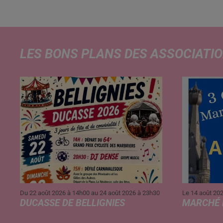
contamination à la salmonelle,
l'enseigne Lidl retire de la vente
plusieurs lots d'œufs vendus par
boîtes de 20 et 30. Une...
LES BONS PLANS DES ASSOCIATI
Du 22 août 2026 à 14h00 au 24 août 2026 à 23h30
Le 14 août 20
DUCASSE DE BELLIGNIES
MARCHÉ
Ducasse et Cyclisme
Marché Noc