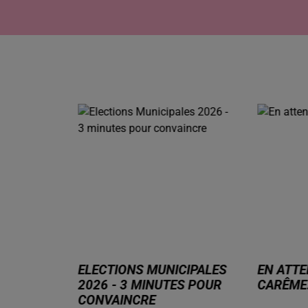
CIPALES
EN ATTENDANT LA MI-
EN ATTE
ES POUR
CARÊME...
NUITS S