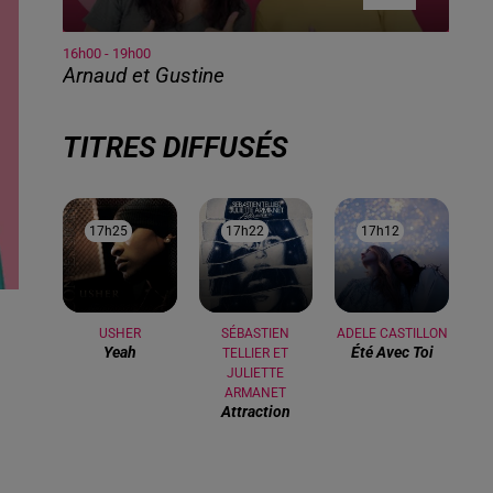
16h00 - 19h00
Arnaud et Gustine
TITRES DIFFUSÉS
17h25
17h25
17h22
17h22
17h12
17h12
USHER
SÉBASTIEN
ADELE CASTILLON
Yeah
Été Avec Toi
TELLIER ET
JULIETTE
ARMANET
Attraction