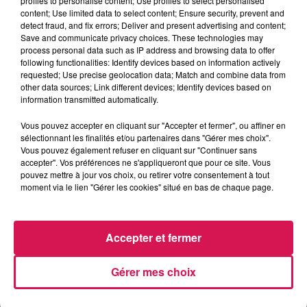
profiles to personalise content; Use profiles to select personalised
20h00 à 22h00, les lundis, mardis, mercredis, jeudis et
content; Use limited data to select content; Ensure security, prevent and
vendredis de 0h00 à 6h00, les lundis, mardis, mercredis,
detect fraud, and fix errors; Deliver and present advertising and content;
jeudis et vendredis de 13h00 à 16h00, les samedis de 0h00 à
Save and communicate privacy choices. These technologies may
process personal data such as IP address and browsing data to offer
8h00, les samedis de 12h00 à 22h00, les dimanches de
following functionalities: Identify devices based on information actively
2h00 à 7h00, et les dimanches de 12h00 à 0h00.
requested; Use precise geolocation data; Match and combine data from
other data sources; Link different devices; Identify devices based on
information transmitted automatically.
Rien n'arrête les hits d'hier et
Vous pouvez accepter en cliquant sur "Accepter et fermer", ou affiner en
d'aujourd'hui, Canal FM laisse toute la
sélectionnant les finalités et/ou partenaires dans "Gérer mes choix".
place à la musique.
Vous pouvez également refuser en cliquant sur "Continuer sans
accepter". Vos préférences ne s'appliqueront que pour ce site. Vous
pouvez mettre à jour vos choix, ou retirer votre consentement à tout
moment via le lien "Gérer les cookies" situé en bas de chaque page.
La playlist de Canal FM est un joli mélange de souvenirs, de
nouveautés et de Hits !
Accepter et fermer
ARTICLES LES PLUS CONSULTÉS
Gérer mes choix
CHALEUR ET RISQUE
D'ORAGES CE LUNDI EN