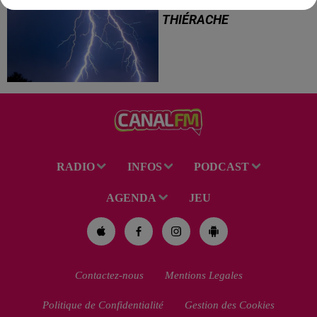
SAMBRE-AVESNOIS-
THIÉRACHE
Un temps typiquement estival
et changeant concerne nos
secteurs ce lundi 3 août. Entre
des températures élevées
l'après-midi et un risque
d'averses orageuses...
RADIO
INFOS
PODCAST
AGENDA
JEU
Contactez-nous
Mentions Legales
Politique de Confidentialité
Gestion des Cookies