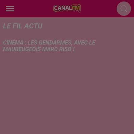
LE FIL ACTU
CINÉMA : LES GENDARMES, AVEC LE
MAUBEUGEOIS MARC RISO !