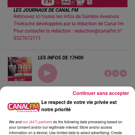
LES JOURNAUX DE CANAL FM
Retrouvez ici toutes les infos de Sambre Avesnois
Thiérache développées par la rédaction de Canal fm
Pour contacter la rédaction : redaction@canalfm.fr"
0327672111
LES INFOS DE 17H00
Continuer sans accepter
LES INFOS DE 16H00
Le respect de votre vie privée est
notre priorité
We and
our (447) partners
do the following data processing based on
your consent and/or our legitimate interest: Store and/or access
information on a device; Use limited data to select advertising; Create
LES INFOS DE 08H00