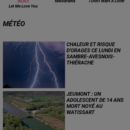
Melodrama
I Don't Want A Lover
BIEBER
Let Me Love You
MÉTÉO
CHALEUR ET RISQUE
D'ORAGES CE LUNDI EN
SAMBRE-AVESNOIS-
THIÉRACHE
Un temps typiquement estival
et changeant concerne nos
secteurs ce lundi 3 août. Entre
des températures élevées
JEUMONT : UN
l'après-midi et un risque
ADOLESCENT DE 14 ANS
d'averses orageuses...
MORT NOYÉ AU
WATISSART
Selon des informations
rapportées ce lundi par nos