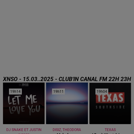
XNSO - 15.03..2025 - CLUB'IN CANAL FM 22H 23H
CLUB'IN CANAL FM 22H 23H avec XNSO
19h14
19h14
19h11
19h11
19h04
19h04
DJ SNAKE ET JUSTIN
DISIZ, THEODORA
TEXAS