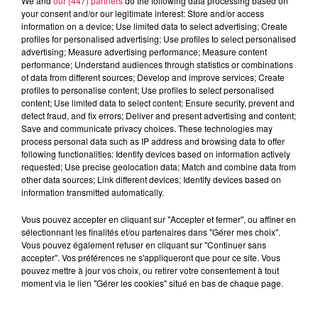
We and
our (447) partners
do the following data processing based on
your consent and/or our legitimate interest: Store and/or access
information on a device; Use limited data to select advertising; Create
profiles for personalised advertising; Use profiles to select personalised
advertising; Measure advertising performance; Measure content
performance; Understand audiences through statistics or combinations
of data from different sources; Develop and improve services; Create
profiles to personalise content; Use profiles to select personalised
content; Use limited data to select content; Ensure security, prevent and
detect fraud, and fix errors; Deliver and present advertising and content;
Save and communicate privacy choices. These technologies may
process personal data such as IP address and browsing data to offer
following functionalities: Identify devices based on information actively
16.05.2026 - CLUB'IN CANAL FM 22H 23H
requested; Use precise geolocation data; Match and combine data from
16.05.2026 - CLUB'IN CANAL FM 22H 23H
other data sources; Link different devices; Identify devices based on
information transmitted automatically.
Vous pouvez accepter en cliquant sur "Accepter et fermer", ou affiner en
sélectionnant les finalités et/ou partenaires dans "Gérer mes choix".
Vous pouvez également refuser en cliquant sur "Continuer sans
accepter". Vos préférences ne s'appliqueront que pour ce site. Vous
pouvez mettre à jour vos choix, ou retirer votre consentement à tout
moment via le lien "Gérer les cookies" situé en bas de chaque page.