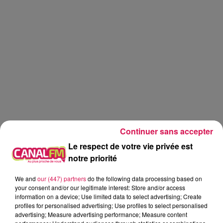
Continuer sans accepter
Le respect de votre vie privée est
notre priorité
We and
our (447) partners
do the following data processing based on
mix
dj set
X.N.S.O.
canal fm
your consent and/or our legitimate interest: Store and/or access
information on a device; Use limited data to select advertising; Create
X.N.S.O.
profiles for personalised advertising; Use profiles to select personalised
advertising; Measure advertising performance; Measure content
20.06.2026 - CLUB'IN CANAL FM 22H 23H