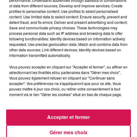
performance; Understand audiences through statistics or combinations
of data from different sources; Develop and improve services; Create
profiles to personalise content; Use profiles to select personalised
0:00
1 h
content; Use limited data to select content; Ensure security, prevent and
detect fraud, and fix errors; Deliver and present advertising and content;
Save and communicate privacy choices. These technologies may
process personal data such as IP address and browsing data to offer
following functionalities: Identify devices based on information actively
20 juin 2026 - 1 h
requested; Use precise geolocation data; Match and combine data from
other data sources; Link different devices; Identify devices based on
20.06.2026 - CLUB'IN CANAL FM 22H 23H
information transmitted automatically.
Vous pouvez accepter en cliquant sur "Accepter et fermer", ou affiner en
Le samedi, de 22H à 23H, On commence la session Club'In
sélectionnant les finalités et/ou partenaires dans "Gérer mes choix".
Canal fm avec X.N.S.O.
Vous pouvez également refuser en cliquant sur "Continuer sans
accepter". Vos préférences ne s'appliqueront que pour ce site. Vous
pouvez mettre à jour vos choix, ou retirer votre consentement à tout
moment via le lien "Gérer les cookies" situé en bas de chaque page.
Accepter et fermer
Gérer mes choix
15h28
15h28
15h24
15h24
15h21
15h21