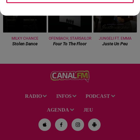
MILKY CHANCE
OFENBACH, STARSAILOR
JUNGELI FT. EMMA
Stolen Dance
Four To The Floor
Juste Un Peu
RADIO
INFOS
PODCAST
AGENDA
JEU