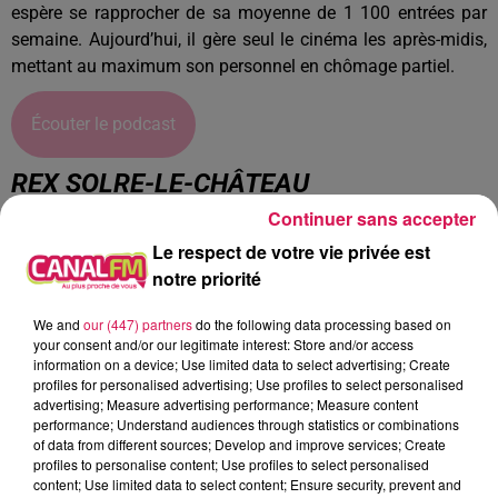
espère se rapprocher de sa moyenne de 1 100 entrées par
semaine. Aujourd’hui, il gère seul le cinéma les après-midis,
mettant au maximum son personnel en chômage partiel.
Écouter le podcast
REX SOLRE-LE-CHÂTEAU
Continuer sans accepter
Le Rex a vu sa fréquentation chuter : 450 entrées contre 3 à
Le respect de votre vie privée est
4 fois plus sur la même période il y un an. L’établissement
notre priorité
accueillait par exemple les centres de loisirs, qui ne se
déplacent plus aujourd’hui à cause du Covid-19.
We and
our (447) partners
do the following data processing based on
EDMONDE BOUREL, CO-GÉRANTE DU REX DE
your consent and/or our legitimate interest: Store and/or access
information on a device; Use limited data to select advertising; Create
SOLRE-LE-CHÂTEAU
profiles for personalised advertising; Use profiles to select personalised
advertising; Measure advertising performance; Measure content
performance; Understand audiences through statistics or combinations
Écouter le podcast
of data from different sources; Develop and improve services; Create
profiles to personalise content; Use profiles to select personalised
content; Use limited data to select content; Ensure security, prevent and
À L'ANTENNE