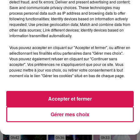
detect fraud, and fix errors; Deliver and present advertising and content;
Save and communicate privacy choices. These technologies may
process personal data such as IP address and browsing data to offer
following functionalities: Identify devices based on information actively
requested; Use precise geolocation data; Match and combine data from
other data sources; Link different devices; Identify devices based on
information transmitted automatically.
Vous pouvez accepter en cliquant sur "Accepter et fermer", ou affiner en
sélectionnant les finalités et/ou partenaires dans "Gérer mes choix".
Vous pouvez également refuser en cliquant sur "Continuer sans
accepter". Vos préférences ne s'appliqueront que pour ce site. Vous
pouvez mettre à jour vos choix, ou retirer votre consentement à tout
moment via le lien "Gérer les cookies" situé en bas de chaque page.
0h00 - 6h00
Accepter et fermer
Les hits de Canal FM
Gérer mes choix
0h42
0h42
0h36
0h36
0h33
0h33