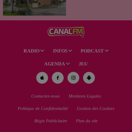
cours de la semaine à Vervins.
À la suite du décès d’un
habitant de 46 ans, un suspect
de 38 ans a été mis en examen
pour homicide...
RADIO
INFOS
PODCAST
AGENDA
JEU
Contactez-nous
Mentions Legales
Politique de Confidentialité
Gestion des Cookies
Régie Publicitaire
Plan du site