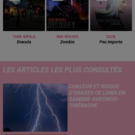
TAME IMPALA
BAD WOLVES
ZAZIE
Dracula
Zombie
Peu Importe
LES ARTICLES LES PLUS CONSULTÉS
CHALEUR ET RISQUE
D'ORAGES CE LUNDI EN
SAMBRE-AVESNOIS-
THIÉRACHE
Un temps typiquement estival
et changeant concerne nos
secteurs ce lundi 3 août. Entre
des températures élevées