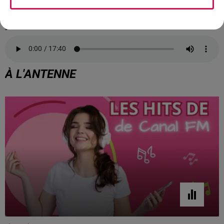
:
-
À L'ANTENNE