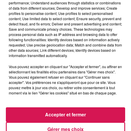
», en réorganisant les parkings, la plage, ses
performance; Understand audiences through statistics or combinations
of data from different sources; Develop and improve services; Create
abords, toutes les activités ludiques et sportives
profiles to personalise content; Use profiles to select personalised
content; Use limited data to select content; Ensure security, prevent and
et en valorisant son camping 4 étoiles.
detect fraud, and fix errors; Deliver and present advertising and content;
L’aménagement d’une nouvelle route longeant le
Save and communicate privacy choices. These technologies may
process personal data such as IP address and browsing data to offer
4ème étang n’est pas à exclure
pour remplacer
following functionalities: Identify devices based on information actively
celle d’aujourd’hui qui coupe la base de loisirs en
requested; Use precise geolocation data; Match and combine data from
other data sources; Link different devices; Identify devices based on
deux.
information transmitted automatically.
Enfin, on retiendra également
le projet de
Vous pouvez accepter en cliquant sur "Accepter et fermer", ou affiner en
réhabilitation de l’ancienne halle couverte sur le
sélectionnant les finalités et/ou partenaires dans "Gérer mes choix".
Vous pouvez également refuser en cliquant sur "Continuer sans
site des verreries
, qui servira pour des
concerts
accepter". Vos préférences ne s'appliqueront que pour ce site. Vous
en plein air, pour des manifestations culturelles
pouvez mettre à jour vos choix, ou retirer votre consentement à tout
moment via le lien "Gérer les cookies" situé en bas de chaque page.
ou sportives.
>>> Mickaël Hiraux, le maire sortant de Fourmies,
Accepter et fermer
conduira une liste renouvelée et baptisée «
ensemble, continuons à transformer Fourmies ! »
Gérer mes choix