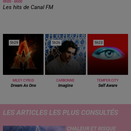
0h00 - 6h00
Les hits de Canal FM
5h29
5h29
5h26
5h26
5h23
5h23
MILEY CYRUS
CARBONNE
TEMPER CITY
Dream As One
Imagine
Self Aware
LES ARTICLES LES PLUS CONSULTÉS
CHALEUR ET RISQUE