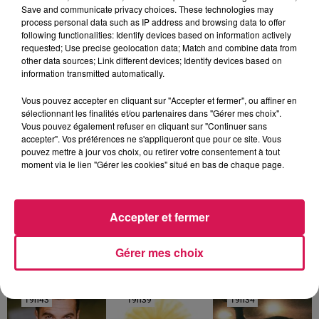
Save and communicate privacy choices. These technologies may
process personal data such as IP address and browsing data to offer
following functionalities: Identify devices based on information actively
requested; Use precise geolocation data; Match and combine data from
other data sources; Link different devices; Identify devices based on
information transmitted automatically.
Vous pouvez accepter en cliquant sur "Accepter et fermer", ou affiner en
sélectionnant les finalités et/ou partenaires dans "Gérer mes choix".
Vous pouvez également refuser en cliquant sur "Continuer sans
accepter". Vos préférences ne s'appliqueront que pour ce site. Vous
pouvez mettre à jour vos choix, ou retirer votre consentement à tout
moment via le lien "Gérer les cookies" situé en bas de chaque page.
19h00 - 20h00
EVA le soir
Accepter et fermer
Gérer mes choix
19h43
19h43
19h39
19h39
19h34
19h34