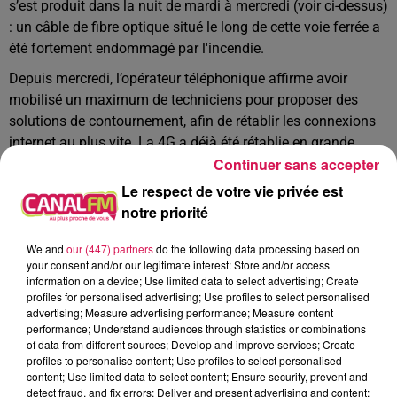
s’est produit dans la nuit de mardi à mercredi (voir ci-dessus)
: un câble de fibre optique situé le long de cette voie ferrée a
été fortement endommagé par l'incendie.
Depuis mercredi, l’opérateur téléphonique affirme avoir
mobilisé un maximum de techniciens pour proposer des
solutions de contournement, afin de rétablir les connexions
internet au plus vite. La 4G a déjà été rétablie en grande
Continuer sans accepter
partie, mais pour Internet, ça reste compliqué, surtout dans le
sud-Avesnois. Il faut doc prendre son mal en patience ou
Le respect de votre vie privée est
alors établir un partage de donnés avec d’autres opérateurs,
notre priorité
pour pouvoir continuer à travailler. C’est ce qu’a fait Fabien
Moreau, le PDG de l’entreprise de bâtiment Moreau à Trélon
We and
our (447) partners
do the following data processing based on
your consent and/or our legitimate interest: Store and/or access
ou bien encore les gérants du restaurant La Paillotte à
information on a device; Use limited data to select advertising; Create
Fourmies. Seul le terminal de CB ne fonctionnait toujours
profiles for personalised advertising; Use profiles to select personalised
pas ce vendredi matin…
advertising; Measure advertising performance; Measure content
performance; Understand audiences through statistics or combinations
of data from different sources; Develop and improve services; Create
Photo : SDIS08 / Par Paul Schuler
profiles to personalise content; Use profiles to select personalised
À L'ANTENNE
content; Use limited data to select content; Ensure security, prevent and
detect fraud, and fix errors; Deliver and present advertising and content;