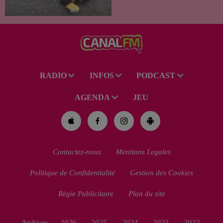
été recueilli par des habitants
de la région. Mais si l'intention
de lui porter secours part...
RADIO
INFOS
PODCAST
AGENDA
JEU
Contactez-nous
Mentions Legales
Politique de Confidentialité
Gestion des Cookies
Régie Publicitaire
Plan du site
Archives
2026
2025
2024
2023
2022