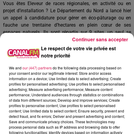
Vous êtes Eleveur de races régionales, en activité ou en
projet d’installation ? Le Département du Nord a lancé hier
un appel à candidature pour gérer en éco-pâturage ou en
fauche une trentaine d’hectares en plein cœur de ses
espaces naturels. Ils sont répartis sur 9 sites, un seul se
Continuer sans accepter
trouve en Sambre Avesnois, c’est la prairie des Grigneaux à
Eppe-Sauvage, dans le Sud Avesnois. Vous êtes intéressé ?
Le respect de votre vie privée est
Alors déposez votre candidature avant le 10 février sur le site
notre priorité
internet du Département du Nord (renseignements : Claire
We and
our (447) partners
do the following data processing based on
Dufrenois, 03 59 73 02 89 / claire.dufrenois@lenord.fr).
your consent and/or our legitimate interest: Store and/or access
information on a device; Use limited data to select advertising; Create
profiles for personalised advertising; Use profiles to select personalised
À L'ANTENNE
advertising; Measure advertising performance; Measure content
performance; Understand audiences through statistics or combinations
of data from different sources; Develop and improve services; Create
profiles to personalise content; Use profiles to select personalised
content; Use limited data to select content; Ensure security, prevent and
detect fraud, and fix errors; Deliver and present advertising and content;
Save and communicate privacy choices. These technologies may
process personal data such as IP address and browsing data to offer
following functionalities: Identify devices based on information actively