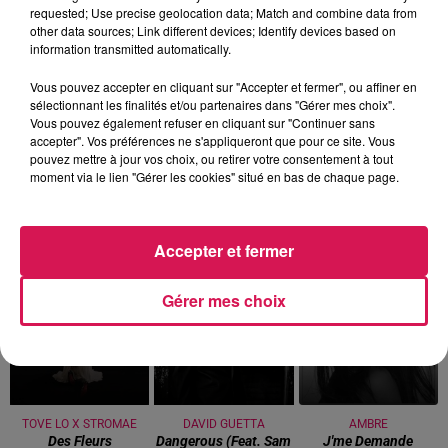
requested; Use precise geolocation data; Match and combine data from
other data sources; Link different devices; Identify devices based on
information transmitted automatically.
Vous pouvez accepter en cliquant sur "Accepter et fermer", ou affiner en
sélectionnant les finalités et/ou partenaires dans "Gérer mes choix".
Vous pouvez également refuser en cliquant sur "Continuer sans
accepter". Vos préférences ne s'appliqueront que pour ce site. Vous
9h00 - 13h00
pouvez mettre à jour vos choix, ou retirer votre consentement à tout
la ligne des auditeurs
moment via le lien "Gérer les cookies" situé en bas de chaque page.
Accepter et fermer
12h39
12h39
12h36
12h36
12h32
12h32
Gérer mes choix
TOVE LO X STROMAE
DAVID GUETTA
AMBRE
Des Fleurs
Dangerous (feat. Sam
J'me Demande