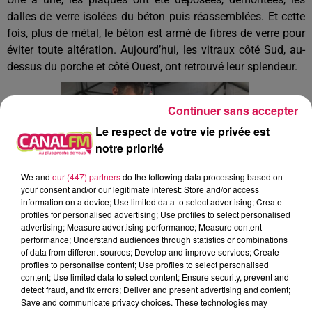
dalles de verre isolées du béton puis réassemblées. Et cette
fois, plus de métal, le béton est armé de fibres de verre pour
éviter toute altération. Aujourd’hui, les vitraux côté Sud, au-
dessus du porche et côté Ouest, ont retrouvé leur splendeur.
Continuer sans accepter
Le respect de votre vie privée est
notre priorité
We and
our (447) partners
do the following data processing based on
your consent and/or our legitimate interest: Store and/or access
information on a device; Use limited data to select advertising; Create
profiles for personalised advertising; Use profiles to select personalised
advertising; Measure advertising performance; Measure content
performance; Understand audiences through statistics or combinations
of data from different sources; Develop and improve services; Create
profiles to personalise content; Use profiles to select personalised
content; Use limited data to select content; Ensure security, prevent and
detect fraud, and fix errors; Deliver and present advertising and content;
Save and communicate privacy choices. These technologies may