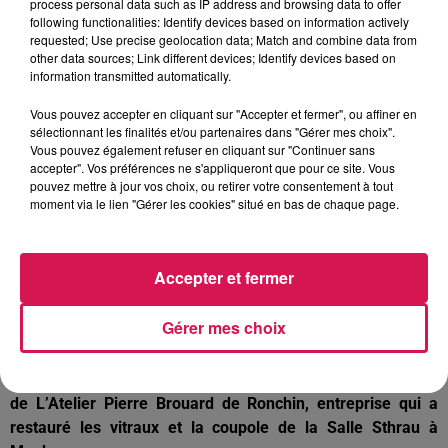
process personal data such as IP address and browsing data to offer
following functionalities: Identify devices based on information actively
requested; Use precise geolocation data; Match and combine data from
other data sources; Link different devices; Identify devices based on
information transmitted automatically.
Vous pouvez accepter en cliquant sur "Accepter et fermer", ou affiner en
sélectionnant les finalités et/ou partenaires dans "Gérer mes choix".
Vous pouvez également refuser en cliquant sur "Continuer sans
accepter". Vos préférences ne s'appliqueront que pour ce site. Vous
pouvez mettre à jour vos choix, ou retirer votre consentement à tout
moment via le lien "Gérer les cookies" situé en bas de chaque page.
Accepter et fermer
Gérer mes choix
Reportage au cœur du chantier de restauration des vitraux
en dalles taillées de la Chapelle Saint-Eloi avec Christophe
Prud’hommes, Anne et Aurélie, Vitraillistes, Compagnons
de L’Atelier Pierre Brouard de Ronchin, entreprise qui a
restauré les vitraux et la coupole de la Salle Sthrau à