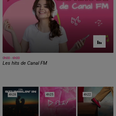
0h00 - 6h00
Les hits de Canal FM
4h28
4h28
4h25
4h25
4h22
4h22