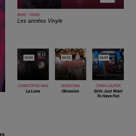
8h00 - 10h00
Les années Vinyle
6h56
6h56
6h52
6h52
6h49
6h49
CHRISTOPHE MAE
AVENTURA
CYNDI LAUPER
La Lune
Obsesion
Girls Just Want
To Have Fun
des