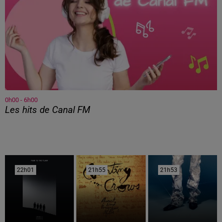
0h00 - 6h00
Les hits de Canal FM
22h01
22h01
21h55
21h55
21h53
21h53