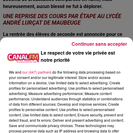
heureusement, aucun blessé ne fut à déplorer.
UNE REPRISE DES COURS PAR ÉTAPE AU LYCÉE
ANDRÉ LURÇAT DE MAUBEUGE
La rentrée des élèves de seconde est annoncée pour ce
jeudi, à 13h30. Les terminales retourneront au lycée dès le
Continuer sans accepter
8 juin et les premières : le 15 juin.
Le respect de votre vie privée est
LE LANCEMENT DE LA SECONDE PHASE DES
notre priorité
TRAVAUX DE RÉHABILITATION DE LA RUE DE LA
LIBERTÉ À MAUBEUGE
We and
our (447) partners
do the following data processing based on
your consent and/or our legitimate interest: Store and/or access
information on a device; Use limited data to select advertising; Create
Cet important chantier avait été entamé en août dernier,
profiles for personalised advertising; Use profiles to select personalised
avec l’enfouissement de tous les réseaux et la rénovation
advertising; Measure advertising performance; Measure content
des conduites d’assainissement. La voirie et des trottoirs
performance; Understand audiences through statistics or combinations
of data from different sources; Develop and improve services; Create
vont maintenant être refaits. Attention, la circulation sera
profiles to personalise content; Use profiles to select personalised
mise en alternance et parfois même interdite, durant toute
content; Use limited data to select content; Ensure security, prevent and
la durée de ces travaux. Tout devrait être terminé d’ici le
detect fraud, and fix errors; Deliver and present advertising and content;
Save and communicate privacy choices. These technologies may
mois de décembre. Le coût total de cette opération s’élève
process personal data such as IP address and browsing data to offer
à 1 100 000 euros.