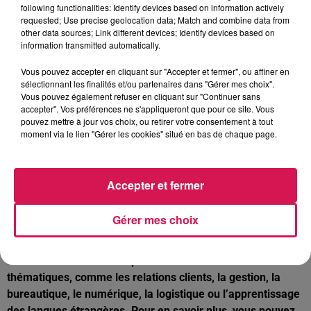
following functionalities: Identify devices based on information actively
requested; Use precise geolocation data; Match and combine data from
UN PREMIER CONSEIL MUNICIPAL, DEPUIS SON
other data sources; Link different devices; Identify devices based on
INSTALLATION, DEMAIN SOIR À FERRIÈRE-LA-
information transmitted automatically.
GRANDE
Vous pouvez accepter en cliquant sur "Accepter et fermer", ou affiner en
Outre des délibérations concernant la désignation des
sélectionnant les finalités et/ou partenaires dans "Gérer mes choix".
Vous pouvez également refuser en cliquant sur "Continuer sans
délégués dans les différentes instances de la commune, le
accepter". Vos préférences ne s'appliqueront que pour ce site. Vous
nouveau Maire de ferrière, Benoît Courtin, a inscrit à l’ordre
pouvez mettre à jour vos choix, ou retirer votre consentement à tout
du jour les préparatifs du budget 2020. Les élus devront
moment via le lien "Gérer les cookies" situé en bas de chaque page.
notamment se prononcer sur la valeur des taxes locales et
des impôts sur le foncier bâti ou non bâti.
Accepter et fermer
DE NOUVELLES FORMATIONS GRATUITES
PROPOSÉES PAR LA CCI DES HAUTS-DE-FRANCE
ET SON ANTENNE DU VAL DE SAMBRE, À FEIGNIES
Gérer mes choix
Elles ont la particularité d’être prises en charge à 100 % par
le Fonds national de l’emploi et abordent différents
thématiques, comme les relations clients, la gestion, la
bureautique, le numérique, la logistique ou l’apprentissage
des langues étrangères. Pour en savoir plus, vous pouvez