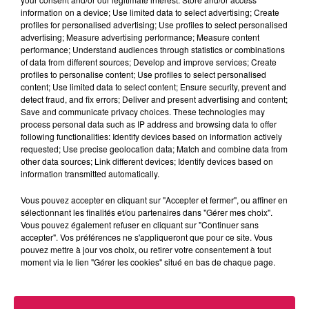
comme les forces de l’ordre s’attendaient à une plus forte
information on a device; Use limited data to select advertising; Create
mobilisation.
profiles for personalised advertising; Use profiles to select personalised
advertising; Measure advertising performance; Measure content
6,7 MILLIARDS D’EUROS DU PLAN FRANCE
performance; Understand audiences through statistics or combinations
RELANCE EN FAVEUR DES JEUNES PRIVÉS DE
of data from different sources; Develop and improve services; Create
JOBS OU DE CONTRATS D’APPRENTISSAGE À
profiles to personalise content; Use profiles to select personalised
CAUSE DE LA COVID
content; Use limited data to select content; Ensure security, prevent and
detect fraud, and fix errors; Deliver and present advertising and content;
Save and communicate privacy choices. These technologies may
A travers l’opération « Un Jeune, Une Solution », personne
process personal data such as IP address and browsing data to offer
ne doit être laissé sur le carreau affirme la sous-préfète
following functionalities: Identify devices based on information actively
d’Avesnes. Outre des aides financières accordées aux
requested; Use precise geolocation data; Match and combine data from
other data sources; Link different devices; Identify devices based on
entreprises en échange d’un contrat d’apprentissage ou de
information transmitted automatically.
professionnalisation, ce plan prévoit également des aides
pour la signature de Contrat Initiative Emploi ou pour
Vous pouvez accepter en cliquant sur "Accepter et fermer", ou affiner en
sélectionnant les finalités et/ou partenaires dans "Gérer mes choix".
l’embauche de travailleur handicapé.
Vous pouvez également refuser en cliquant sur "Continuer sans
IL EST ENCORE POSSIBLE DE CANDIDATER POUR
accepter". Vos préférences ne s'appliqueront que pour ce site. Vous
pouvez mettre à jour vos choix, ou retirer votre consentement à tout
INTÉGRER L’ASSEMBLÉE CITOYENNE DE
moment via le lien "Gérer les cookies" situé en bas de chaque page.
L’AGGLOMÉRATION MAUBEUGE VAL DE SAMBRE
La date limite des candidatures a été prolongée jusqu’au