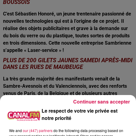
BOUSSOIS
C’est Sébastien Honoré, un jeune trentenaire passionné de
nouvelles technologies qui est à l’origine de ce projet. Il
réalise des objets publicitaires et grave à la demande sur
du bois du verre ou du plastique, toutes sortes de produits
en trois dimensions. Cette nouvelle entreprise Sambrienne
s’appelle « Laser-service » !
PLUS DE 200 GILETS JAUNES SAMEDI APRÈS-MIDI
DANS LES RUES DE MAUBEUGE
La très grande majorité des manifestants venait de la
Sambre-Avesnois et du Valenciennois, avec des renforts
venus de Paris, de la Belgique et de plusieurs autres
grandes villes régionales. 2 ans après le lancement de leur
Continuer sans accepter
mouvement, leurs revendications n’ont pas changé. Ils
Le respect de votre vie privée est
réclament toujours « plus de justice sociale et fiscale ».
notre priorité
« La lutte contre les répressions policières » est aussi
désormais au cœur de leur combat. Les gilets jaunes, tout
We and
our (447) partners
do the following data processing based on
your consent and/or our legitimate interest: Store and/or access