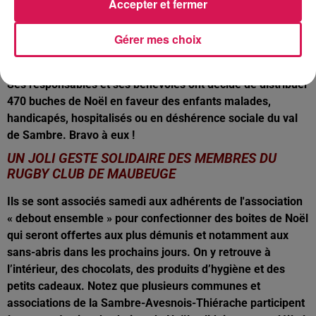
18 décembre. Ça peut se faire par courrier ou directement
Accepter et fermer
en ligne, via le site de l’agglomération Sambrienne.
Gérer mes choix
UN BEAU GESTE SOLIDAIRE DE L’ASSOCIATION
KIWANIS MAUBEUGE-VAUBAN
Ses responsables et ses bénévoles ont décidé de distribuer
470 buches de Noël en faveur des enfants malades,
handicapés, hospitalisés ou en déshérence sociale du val
de Sambre. Bravo à eux !
UN JOLI GESTE SOLIDAIRE DES MEMBRES DU
RUGBY CLUB DE MAUBEUGE
Ils se sont associés samedi aux adhérents de l'association
« debout ensemble » pour confectionner des boites de Noël
qui seront offertes aux plus démunis et notamment aux
sans-abris dans les prochains jours. On y retrouve à
l’intérieur, des chocolats, des produits d’hygiène et des
petits cadeaux. Notez que plusieurs communes et
associations de la Sambre-Avesnois-Thiérache participent