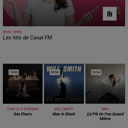
0h00 - 6h00
Les hits de Canal FM
1h00
1h00
0h56
0h56
0h54
0h54
TOVE LO X STROMAE
WILL SMITH
MIKI
Des Fleurs
Men In Black
Ça Pik Un Peu Quand
Même