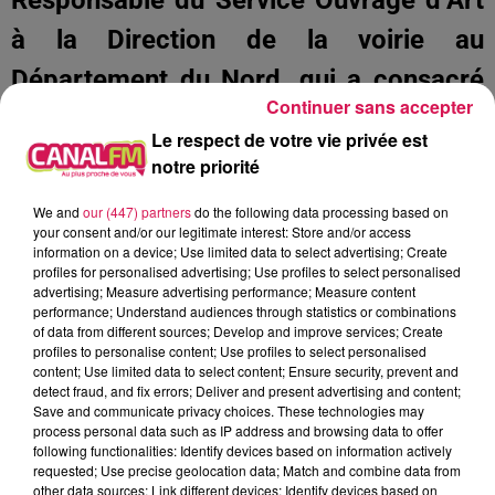
à la Direction de la voirie au
Département du Nord, qui a consacré
Continuer sans accepter
en 2019 7,3 millions d’euros à la
Le respect de votre vie privée est
surveillance et aux travaux de mise aux
notre priorité
normes.
We and
our (447) partners
do the following data processing based on
your consent and/or our legitimate interest: Store and/or access
À L'ANTENNE
information on a device; Use limited data to select advertising; Create
profiles for personalised advertising; Use profiles to select personalised
advertising; Measure advertising performance; Measure content
performance; Understand audiences through statistics or combinations
of data from different sources; Develop and improve services; Create
profiles to personalise content; Use profiles to select personalised
content; Use limited data to select content; Ensure security, prevent and
detect fraud, and fix errors; Deliver and present advertising and content;
Save and communicate privacy choices. These technologies may
process personal data such as IP address and browsing data to offer
following functionalities: Identify devices based on information actively
requested; Use precise geolocation data; Match and combine data from
other data sources; Link different devices; Identify devices based on