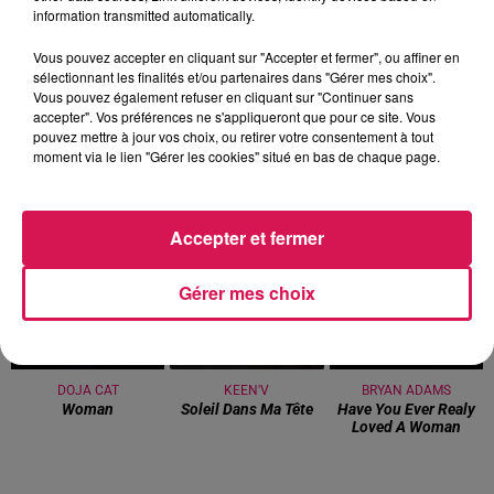
information transmitted automatically.
Vous pouvez accepter en cliquant sur "Accepter et fermer", ou affiner en
sélectionnant les finalités et/ou partenaires dans "Gérer mes choix".
20h00 - 22h00
Vous pouvez également refuser en cliquant sur "Continuer sans
Les hits de Canal FM
accepter". Vos préférences ne s'appliqueront que pour ce site. Vous
pouvez mettre à jour vos choix, ou retirer votre consentement à tout
moment via le lien "Gérer les cookies" situé en bas de chaque page.
Accepter et fermer
20h14
20h14
20h12
20h12
20h05
20h05
Gérer mes choix
DOJA CAT
KEEN'V
BRYAN ADAMS
Woman
Soleil Dans Ma Tête
Have You Ever Realy
Loved A Woman