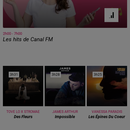
2h00 - 7h00
Les hits de Canal FM
3h31
3h31
3h28
3h28
3h25
3h25
TOVE LO X STROMAE
JAMES ARTHUR
VANESSA PARADIS
Des Fleurs
Impossible
Les Épines Du Coeur