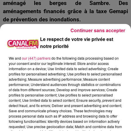
aménagé les berges de Sambre. Des
aménagements financés grâce à la taxe Gemapi
de prévention des inondations.
Continuer sans accepter
Michel Duveaux, vice-président à la CAMVS
Le respect de votre vie privée est
notre priorité
We and
our (447) partners
do the following data processing based on
your consent and/or our legitimate interest: Store and/or access
information on a device; Use limited data to select advertising; Create
Le Parc Naturel Régional de l’Avesnois prépare un
profiles for personalised advertising; Use profiles to select personalised
advertising; Measure advertising performance; Measure content
plan d’action de prévention des inondations,
performance; Understand audiences through statistics or combinations
of data from different sources; Develop and improve services; Create
lancé en 2018. Un système d’alerte est-il
profiles to personalise content; Use profiles to select personalised
opérationnel, aujourd’hui ? Le Parc Naturel de
content; Use limited data to select content; Ensure security, prevent and
detect fraud, and fix errors; Deliver and present advertising and content;
l’Avesnois et l’Agglomération, pourront peut-être
Save and communicate privacy choices. These technologies may
bénéficier du fond Barnier, du nom du 1er
process personal data such as IP address and browsing data to offer
following functionalities: Identify devices based on information actively
ministre Michel Barnier grâce au PAPI, le plan
requested; Use precise geolocation data; Match and combine data from