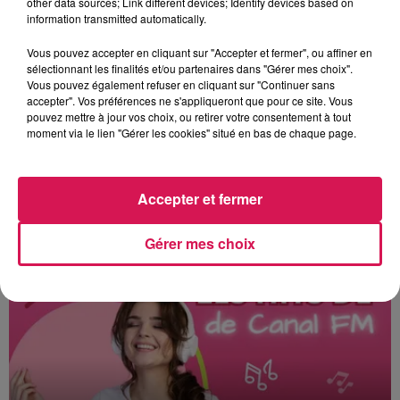
d'action de prévention des inondations. Ce
other data sources; Link different devices; Identify devices based on
information transmitted automatically.
dossier sera présenté dans le courant du mois de
juin aux services de l’État. Avec pourquoi pas dès
Vous pouvez accepter en cliquant sur "Accepter et fermer", ou affiner en
sélectionnant les finalités et/ou partenaires dans "Gérer mes choix".
2025, des travaux d’envergures pour un meilleur
Vous pouvez également refuser en cliquant sur "Continuer sans
ruissellement et prévenir des inondations.
accepter". Vos préférences ne s'appliqueront que pour ce site. Vous
pouvez mettre à jour vos choix, ou retirer votre consentement à tout
moment via le lien "Gérer les cookies" situé en bas de chaque page.
Luc Girardot
Accepter et fermer
À L'ANTENNE
Gérer mes choix