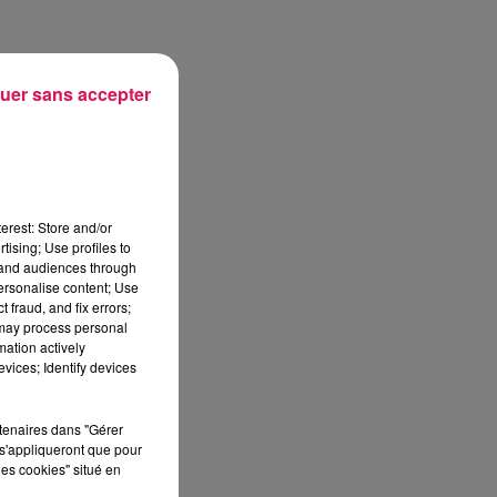
uer sans accepter
ra
erest: Store and/or
tising; Use profiles to
tand audiences through
personalise content; Use
 fraud, and fix errors;
 may process personal
mation actively
vices; Identify devices
rtenaires dans "Gérer
s'appliqueront que pour
les cookies" situé en