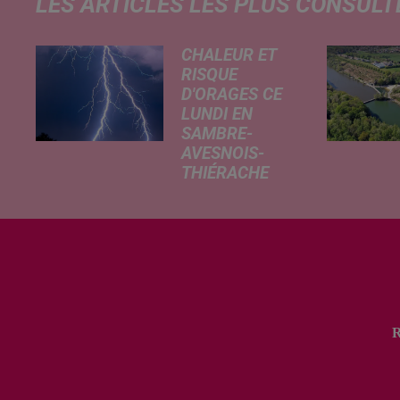
LES ARTICLES LES PLUS CONSULT
CHALEUR ET
RISQUE
D'ORAGES CE
LUNDI EN
SAMBRE-
AVESNOIS-
THIÉRACHE
Un temps
typiquement
estival et
changeant
concerne nos
secteurs ce lundi
3 août. Entre des
températures
élevées l'après-
midi et un risque