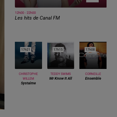
12h00 - 22h00
Les hits de Canal FM
17h21
17h21
17h15
17h15
17h08
17h08
CHRISTOPHE
TEDDY SWIMS
CORNEILLE
Mr Know It All
Ensemble
WILLEM
Systaime