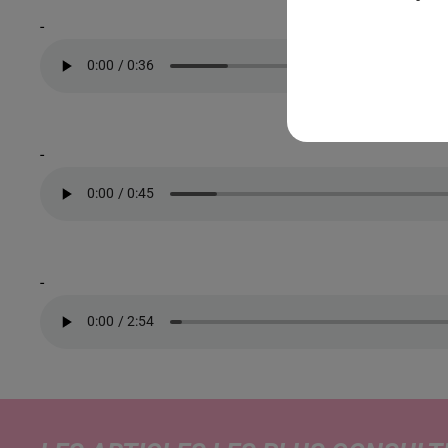
-
-
-