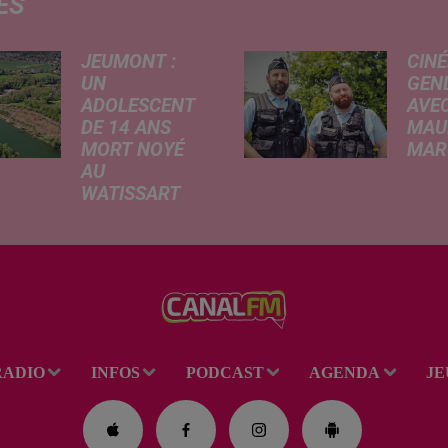
ÉS
JEUMONT :
CINÉ
UN
GEN
ADOLESCENT
AVEC
DE 14 ANS
MAU
MORT NOYÉ
MARC
AU
Ce me
WATISSART
l'ada
Selon des
ciném
informations
de la
rapportées ce
dessi
lundi par nos
Gend
confrères de La
débar
Voix du Nord, un
toutes
adolescent a
ciném
RADIO
INFOS
PODCAST
AGENDA
JE
perdu la vie dans
occas
le plan d'eau de
Réveil
la base de loisirs