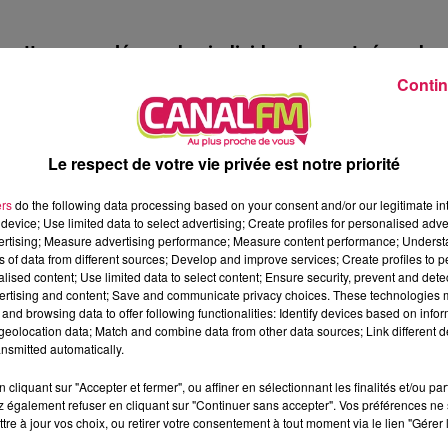
otte a rappelé que des individus devront répondre
iffamé le maire sur les réseaux sociaux et notamment
Contin
 sociaux, à l’encontre du maire ou de son conseil
Le respect de votre vie privée est notre priorité
 poursuites judiciaires.
Stéphane Wilmotte réclame
ne somme qui sera intégralement reversée à des
ers
do the following data processing based on your consent and/or our legitimate int
device; Use limited data to select advertising; Create profiles for personalised adver
vertising; Measure advertising performance; Measure content performance; Unders
ns of data from different sources; Develop and improve services; Create profiles to 
 vigilance :
le 20 octobre, un
faux compte utilisant
alised content; Use limited data to select content; Ensure security, prevent and detect
ertising and content; Save and communicate privacy choices. These technologies
t
, a été signalé à Facebook.
Stéphane Wilmotte
and browsing data to offer following functionalities: Identify devices based on infor
’il ne faut jamais donner d’argent,
ni d'informations
eolocation data; Match and combine data from other data sources; Link different de
nsmitted automatically.
 l’approche des élections municipales,
les arnaques
cliquant sur "Accepter et fermer", ou affiner en sélectionnant les finalités et/ou pa
 également refuser en cliquant sur "Continuer sans accepter". Vos préférences ne 
tre à jour vos choix, ou retirer votre consentement à tout moment via le lien "Gérer 