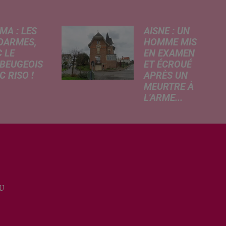
MA : LES
AISNE : UN
DARMES,
HOMME MIS
 LE
EN EXAMEN
BEUGEOIS
ET ÉCROUÉ
 RISO !
APRÈS UN
MEURTRE À
rcredi,
L'ARME...
ptation
Un drame s'est
atographique
produit au cours
 célèbre bande
de la semaine à
née Les
Vervins. À la
armes
suite du décès
que dans
d’un habitant de
 les salles de
46 ans, un
a. À cette
U
suspect de 38
ion, Le
ans a été mis en
...
examen pour