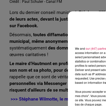
Crédit :
Paul Schuler - Canal FM
Lors du dernier conseil municipal,
Stéphane Wilm
de leurs actes, devant la justice, pour avoir d
sur Facebook.
Désormais,
toutes diffamations sur les réseaux
municipal, même anonymement, feront l’objet de
systématiquement
des dommages et intérêts,
u
We and
our (447) partn
access information on a 
œuvres caritatives !
select personalised ad
statistics or combinatio
Le maire d’Hautmont en profite pour appeler à la
profiles to select person
Deliver and present adv
son nom et sa photo, pour demander de l'argen
data such as IP address 
rappelle que ce sont de véritables escrocs et qu
requested; Use precise g
based on information tra
personnelles via Messenger
ou autre réseau. A
risquent d'ailleurs de se multiplier
!
Vous pouvez accepter en 
mes choix". Vous pouvez
>>> Stéphane Wilmotte, le maire d’Hautmont :
ce site. Vous pouvez met
bas de chaque page.