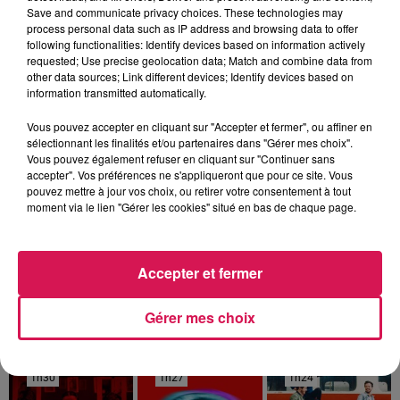
Save and communicate privacy choices. These technologies may
process personal data such as IP address and browsing data to offer
following functionalities: Identify devices based on information actively
requested; Use precise geolocation data; Match and combine data from
other data sources; Link different devices; Identify devices based on
information transmitted automatically.
Vous pouvez accepter en cliquant sur "Accepter et fermer", ou affiner en
sélectionnant les finalités et/ou partenaires dans "Gérer mes choix".
Vous pouvez également refuser en cliquant sur "Continuer sans
accepter". Vos préférences ne s'appliqueront que pour ce site. Vous
pouvez mettre à jour vos choix, ou retirer votre consentement à tout
moment via le lien "Gérer les cookies" situé en bas de chaque page.
0h00 - 6h00
Les hits de Canal FM
Accepter et fermer
Gérer mes choix
1h30
1h30
1h27
1h27
1h24
1h24