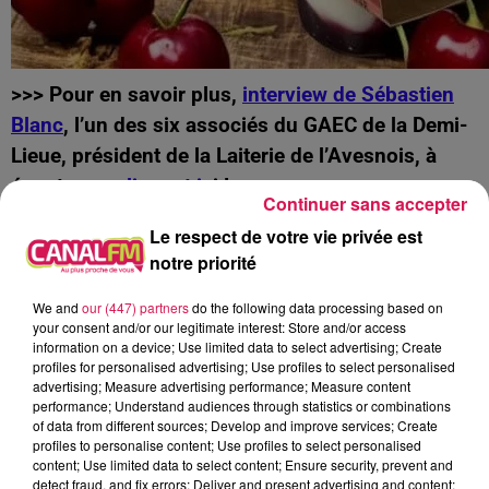
>>> Pour en savoir plus,
interview de Sébastien
Blanc
, l’un des six associés du GAEC de la Demi-
Lieue, président de la Laiterie de l’Avesnois, à
écouter
en cliquant ic
i !
Continuer sans accepter
LA « FERME DU PIOPOT » À FÉRON
Le respect de votre vie privée est
notre priorité
Quant aux yaourts et aux crèmes desserts fermier
Bio de
la « Ferme du Piopot » à Féron
, ils seront
We and
our (447) partners
do the following data processing based on
your consent and/or our legitimate interest: Store and/or access
commercialisés à compter du 2 octobre, avec déjà
information on a device; Use limited data to select advertising; Create
un 1er slogan « du Pis de la vache au Pot de
profiles for personalised advertising; Use profiles to select personalised
advertising; Measure advertising performance; Measure content
Yaourt ! » Renseignements auprès de Simon : 06
performance; Understand audiences through statistics or combinations
83 18 92 08
of data from different sources; Develop and improve services; Create
profiles to personalise content; Use profiles to select personalised
À L'ANTENNE
content; Use limited data to select content; Ensure security, prevent and
detect fraud, and fix errors; Deliver and present advertising and content;