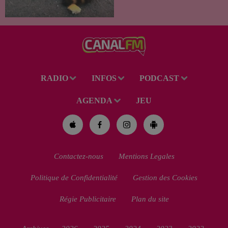
été recueilli par des habitants
de la région. Mais si l'intention
de lui porter secours part...
RADIO
INFOS
PODCAST
AGENDA
JEU
Contactez-nous
Mentions Legales
Politique de Confidentialité
Gestion des Cookies
Régie Publicitaire
Plan du site