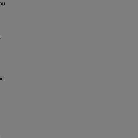
 au
s
ne
.