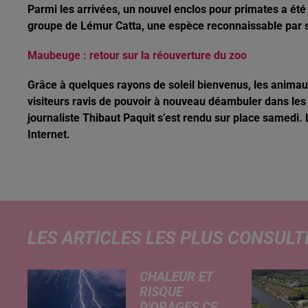
Parmi les arrivées, un nouvel enclos pour primates a été c
groupe de Lémur Catta, une espèce reconnaissable par s
Maubeuge : retour sur la réouverture du zoo
Grâce à quelques rayons de soleil bienvenus, les animaux
visiteurs ravis de pouvoir à nouveau déambuler dans les 
journaliste Thibaut Paquit s’est rendu sur place samedi. 
Internet.
LES ARTICLES LES PLUS CONSULT
CHALEUR ET
RISQUE
D'ORAGES CE