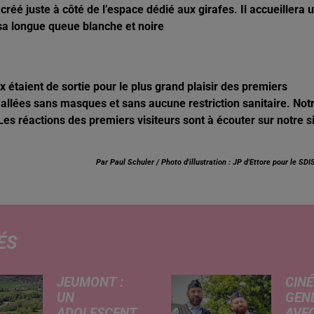
réé juste à côté de l’espace dédié aux girafes. Il accueillera 
a longue queue blanche et noire
 étaient de sortie pour le plus grand plaisir des premiers
allées sans masques et sans aucune restriction sanitaire. Not
Les réactions des premiers visiteurs sont à écouter sur notre s
Par Paul Schuler / Photo d'illustration : JP d'Ettore pour le SDI
ÉS
JEUMONT :
CINÉ
UN
GEN
ADOLESCENT
AVEC