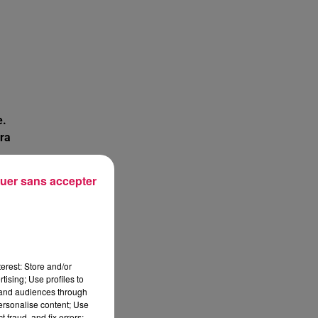
e.
vra
uer sans accepter
n
us
erest: Store and/or
tising; Use profiles to
tand audiences through
personalise content; Use
 fraud, and fix errors;