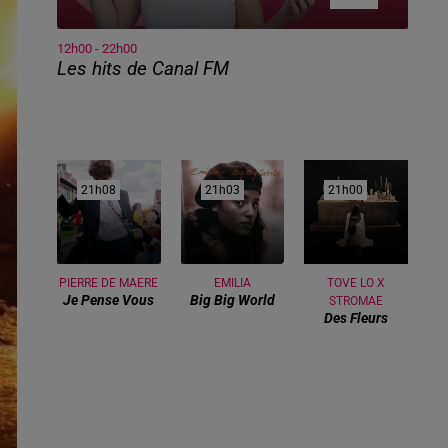
12h00 - 22h00
Les hits de Canal FM
21h08
21h08
21h03
21h03
21h00
21h00
PIERRE DE MAERE
EMILIA
TOVE LO X
Je Pense Vous
Big Big World
STROMAE
Des Fleurs