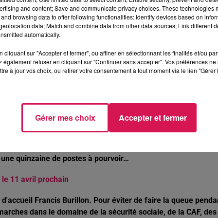
ertising and content; Save and communicate privacy choices. These technologies
and browsing data to offer following functionalities: Identify devices based on infor
e Hirson, Aulnoye et Valenciennes
eolocation data; Match and combine data from other data sources; Link different de
nsmitted automatically.
ortants travaux de rénovation du réseau électrique seront
cliquant sur "Accepter et fermer", ou affiner en sélectionnant les finalités et/ou pa
reux TER seront alors remplacés par des cars. Une fois ce
 également refuser en cliquant sur "Continuer sans accepter". Vos préférences ne 
ogrammés du 25 au 29 avril, mais cette fois-ci uniquement
tre à jour vos choix, ou retirer votre consentement à tout moment via le lien "Gérer 
pression de plusieurs TER remplacés par des cars.
pitaux
Gérer mes choix
Accepter et fermer
 l’institut de Maubeuge embauchés, moins d’une semaine après
4 aides-soignants et 45 infirmiers. Rappelons que tous les
liniques privées de la Sambre-Avesnois-Thiérache sont à la
e une quinzaine de postes à pourvoir…
le 11 avril prochain
r d'accueil Francis Burillon. Pour éviter de faire la queue penda
marches dans le domaine de la sécurité sociale, de la CAF, des