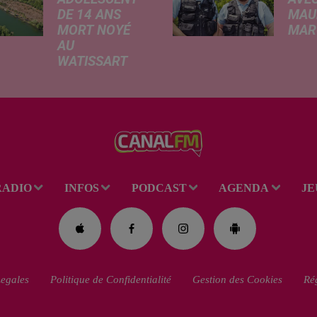
DE 14 ANS
MAU
MORT NOYÉ
MARC
AU
Ce me
WATISSART
l'ada
Selon des
ciném
informations
de la
rapportées ce
dessi
lundi par nos
Gend
confrères de La
débar
Voix du Nord, un
toutes
adolescent a
ciném
RADIO
INFOS
PODCAST
AGENDA
JE
perdu la vie dans
occas
le plan d'eau de
Réveil
la base de loisirs
du...
egales
Politique de Confidentialité
Gestion des Cookies
Rég