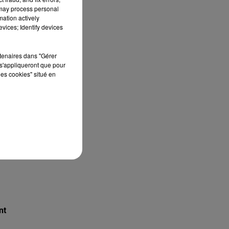
 may process personal
mation actively
vices; Identify devices
rtenaires dans "Gérer
s'appliqueront que pour
les cookies" situé en
nt