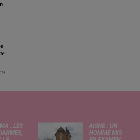
un
re
ite
S 59
MA : LES
AISNE : UN
DARMES,
HOMME MIS
 LE
EN EXAMEN