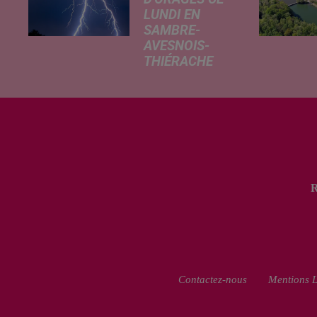
LUNDI EN
SAMBRE-
AVESNOIS-
THIÉRACHE
Un temps
typiquement
estival et
changeant
concerne nos
secteurs ce lundi
3 août. Entre des
températures
élevées l'après-
midi et un risque
d'averses
orageuses...
Contactez-nous
Mentions L