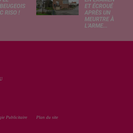
BEUGEOIS
ET ÉCROUÉ
 RISO !
APRÈS UN
MEURTRE À
rcredi,
L'ARME...
ptation
Un drame s'est
atographique
produit au cours
 célèbre bande
de la semaine à
née Les
Vervins. À la
armes
suite du décès
que dans
d’un habitant de
 les salles de
46 ans, un
a. À cette
U
suspect de 38
ion, Le
ans a été mis en
...
examen pour
homicide...
ie Publicitaire
Plan du site