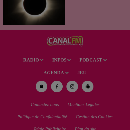
C’est un été céleste
exceptionnel qui s'annonce
dans notre région. Entre le
spectacle des étoiles filantes
des Perséides et l’éclipse de
Soleil du mercredi...
RADIO
INFOS
PODCAST
AGENDA
JEU
Contactez-nous
Mentions Legales
Politique de Confidentialité
Gestion des Cookies
Régie Publicitaire
Plan du site