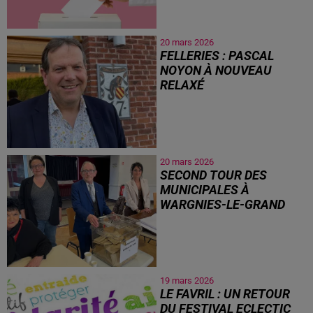
pour le second tour en Sambre,
Avesnois et Thierache
20 mars 2026
FELLERIES : PASCAL
NOYON À NOUVEAU
RELAXÉ
20 mars 2026
SECOND TOUR DES
MUNICIPALES À
WARGNIES-LE-GRAND
19 mars 2026
LE FAVRIL : UN RETOUR
DU FESTIVAL ECLECTIC