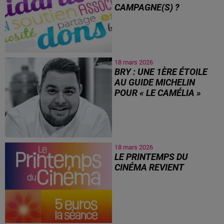
CAMPAGNE(S) ?
18 mars 2026
BRY : UNE 1ÈRE ÉTOILE
AU GUIDE MICHELIN
POUR « LE CAMÉLIA »
18 mars 2026
LE PRINTEMPS DU
CINÉMA REVIENT
Du 22 au 24 mars 2026, les
séances passent à 5€ partout
en France, y compris en
Sambre-Avesnois-Thiérache.