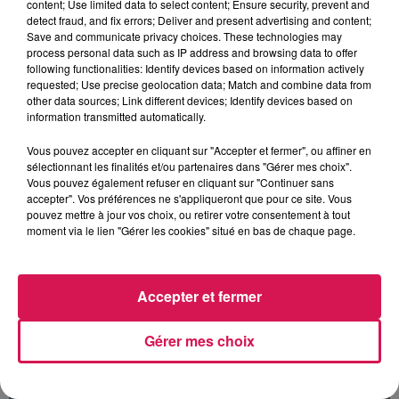
content; Use limited data to select content; Ensure security, prevent and
detect fraud, and fix errors; Deliver and present advertising and content;
Save and communicate privacy choices. These technologies may
process personal data such as IP address and browsing data to offer
following functionalities: Identify devices based on information actively
requested; Use precise geolocation data; Match and combine data from
other data sources; Link different devices; Identify devices based on
information transmitted automatically.
Vous pouvez accepter en cliquant sur "Accepter et fermer", ou affiner en
sélectionnant les finalités et/ou partenaires dans "Gérer mes choix".
Vous pouvez également refuser en cliquant sur "Continuer sans
accepter". Vos préférences ne s'appliqueront que pour ce site. Vous
pouvez mettre à jour vos choix, ou retirer votre consentement à tout
moment via le lien "Gérer les cookies" situé en bas de chaque page.
Fin : 30 août 2026
TITRES DIFFUSÉS
Accepter et fermer
Gérer mes choix
17h13
17h13
17h04
17h04
17h01
17h01