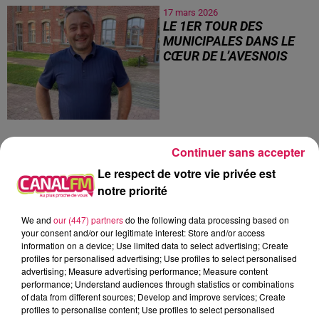
17 mars 2026
LE 1ER TOUR DES
MUNICIPALES DANS LE
CŒUR DE L’AVESNOIS
Continuer sans accepter
Le respect de votre vie privée est
14
15
16
17
18
19
20
notre priorité
We and
our (447) partners
do the following data processing based on
JEU
your consent and/or our legitimate interest: Store and/or access
information on a device; Use limited data to select advertising; Create
profiles for personalised advertising; Use profiles to select personalised
advertising; Measure advertising performance; Measure content
performance; Understand audiences through statistics or combinations
of data from different sources; Develop and improve services; Create
profiles to personalise content; Use profiles to select personalised