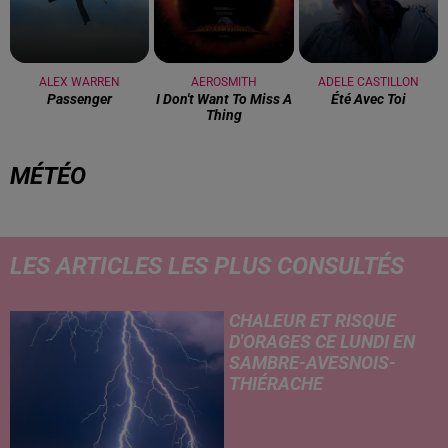
ALEX WARREN
AEROSMITH
ADELE CASTILLON
Passenger
I Don't Want To Miss A
Été Avec Toi
Thing
MÉTÉO
LES ARTICLES LES PLUS CONSULTÉS
CHALEUR ET RISQUE
D'ORAGES CE LUNDI EN
SAMBRE-AVESNOIS-
THIÉRACHE
Un temps typiquement estival
et changeant concerne nos