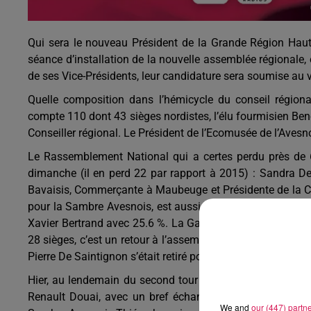
Qui sera le nouveau Président de la Grande Région Hauts
séance d’installation de la nouvelle assemblée régionale,
de ses Vice-Présidents, leur candidature sera soumise au v
Quelle composition dans l’hémicycle du conseil régiona
compte 110 dont 43 sièges nordistes, l’élu fourmisien Beno
Conseiller régional. Le Président de l’Ecomusée de l’Avesn
Le Rassemblement National qui a certes perdu près de 
dimanche (il en perd 22 par rapport à 2015) : Sandra Del
Bavaisis, Commerçante à Maubeuge et Présidente de la Com
pour la Sambre Avesnois, est aussi le numéro 2 sur la lis
Xavier Bertrand avec 25.6 %. La Gauche et les Ecologistes
28 sièges, c’est un retour à l’assemblée régionale après 
Pierre De Saintignon s’était retiré pour éviter la triangulair
Hier, au lendemain du second tour des élections, Xavier B
Renault Douai, avec un bref échange sur le recul du Ras
We and
our (447) partn