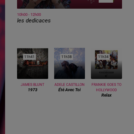
10h00 - 12h00
les dedicaces
11h41
11h41
11h38
11h38
11h34
11h34
JAMES BLUNT
ADELE CASTILLON
FRANKIE GOES TO
1973
Été Avec Toi
HOLLYWOOD
Relax