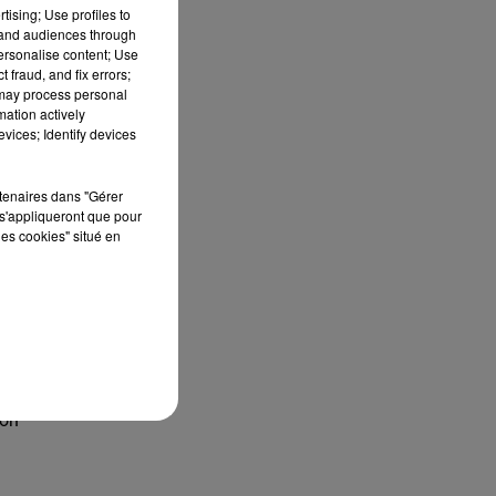
 au
tising; Use profiles to
tand audiences through
personalise content; Use
 fraud, and fix errors;
 may process personal
our
mation actively
il,
vices; Identify devices
 le
ent
rtenaires dans "Gérer
ce,
s'appliqueront que pour
les cookies" situé en
ue,
dre
 de
ion
ion