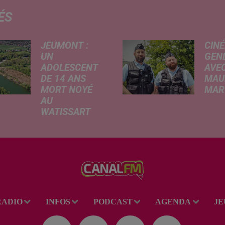
ÉS
JEUMONT :
CINÉ
UN
GEN
ADOLESCENT
AVEC
DE 14 ANS
MAU
MORT NOYÉ
MARC
AU
Ce me
WATISSART
l'ada
Selon des
ciném
informations
de la
rapportées ce
dessi
lundi par nos
Gend
confrères de La
débar
Voix du Nord, un
toutes
adolescent a
ciném
RADIO
INFOS
PODCAST
AGENDA
JE
perdu la vie dans
occas
le plan d'eau de
Réveil