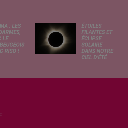
MA : LES
ÉTOILES
DARMES,
FILANTES ET
 LE
ÉCLIPSE
BEUGEOIS
SOLAIRE
 RISO !
DANS NOTRE
CIEL D’ÉTÉ
rcredi,
C’est un été
ptation
céleste
atographique
exceptionnel qui
 célèbre bande
s'annonce dans
née Les
notre région.
armes
Entre le spectacle
que dans
des étoiles
 les salles de
filantes des
a. À cette
U
Perséides et
ion, Le
l’éclipse de Soleil
...