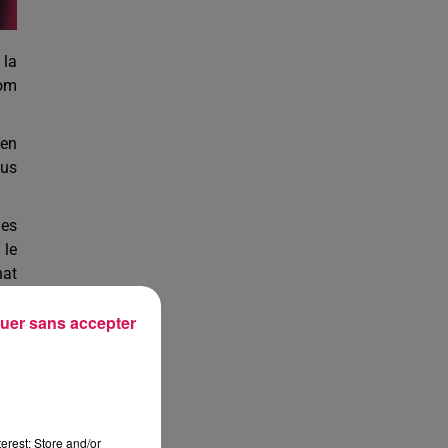
 la
nom
 en
lus
ges
 le
nat
ère
uer sans accepter
rte
15,
ite
 en
erest: Store and/or