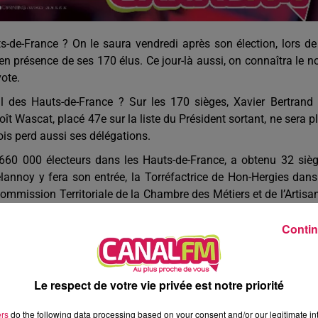
-de-France ? On le saura vendredi après son élection, lors de
 en présence de ses 170 élus. Ce jour-là aussi, on connaîtra le 
ote.
l des Hauts-de-France ? Sur les 170 sièges, Xavier Bertrand
ît Wascat, placé 47e sur la liste du Président sortant, ne sera p
ois perd aussi ses délégations.
660 000 électeurs dans les Hauts-de-France, a obtenu 32 siè
annoy y fera son entrée, la Torréfactrice de Hon-Hergies dans
mission Territoriale de la Chambre des Métiers et de l’Artisa
te du Nord de Sébastien Chenu arrivé à la deuxième place, derri
Contin
 réunis derrière Karima Delli, arrivée troisième dimanche rempo
6 ans sans aucun siège pour la Gauche et les Ecologistes ; en 20
e dont Marine Lepen aurait pu tirer profit.
Le respect de votre vie privée est notre priorité
ertrand félicité par Emmanuel Macron lors d’une visite sur le s
semblement National : « J’ai été content de voir les chiffres
ers
do the following data processing based on your consent and/or our legitimate int