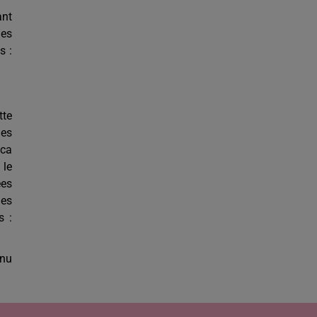
ant
les
s :
tte
des
ica
 le
ées
les
s :
rnu