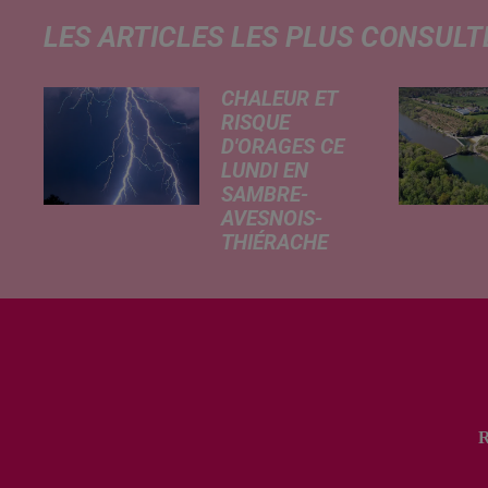
LES ARTICLES LES PLUS CONSULT
CHALEUR ET
RISQUE
D'ORAGES CE
LUNDI EN
SAMBRE-
AVESNOIS-
THIÉRACHE
Un temps
typiquement
estival et
changeant
concerne nos
secteurs ce lundi
3 août. Entre des
températures
élevées l'après-