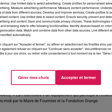
vestit, […] on arrive à calmer beaucoup de choses », référence
device; Use limited data to select advertising; Create profiles for personalised adver
 Macron en 2018 à Sars-Poteries.
vertising; Measure advertising performance; Measure content performance; Unders
ns of data from different sources; Develop and improve services; Create profiles to 
alised content; Use limited data to select content; Ensure security, prevent and detect
ertising and content; Save and communicate privacy choices. These technologies
n encore ; la 4 G avait fait son retour dans l’après-midi mais p
and browsing data to offer following functionalities: Identify devices based on infor
ment, dans le val de Sambre, sur Maubeuge, Hautmont Louvro
eolocation data; Match and combine data from other data sources; Link different de
nsmitted automatically.
t, Avesnes-sur-Helpe, au Pays de Mormal comme à Bavay, dans
iérache. Selon Free-reseau.fr, 23 équipements ADSL, étai
cliquant sur "Accepter et fermer", ou affiner en sélectionnant les finalités et/ou pa
 une panne géante sur le réseau avait touché les Hauts-de-Fran
 également refuser en cliquant sur "Continuer sans accepter". Vos préférences ne 
tre à jour vos choix, ou retirer votre consentement à tout moment via le lien "Gérer 
ain de marchandises et un convoi exceptionnel dans l’Aisne.
emain : « La Fourmilière Mobile », c’est un tiers-lieu numériq
Gérer mes choix
Accepter et fermer
Il vient à vous. Cette camionnette ? C’est un espace pour appren
; créer des stickers, en 3D, concevoir des dessins de broderies ou
que (présentation du FabLab, conseils sur la prévention, médiat
RU). « La Fourmilière » un équipement qui participe à l’insert
rès-midi par le Maire de Fourmies et la Fondation Orange.