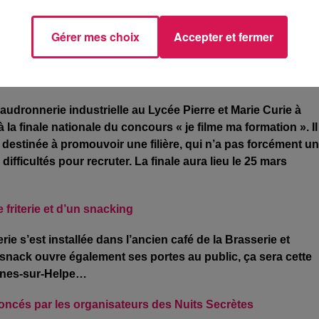
tin à nouveau déplacé
de Ville. Le marché va donc à nouveau migrer sur la place Vaub
Gérer mes choix
Accepter et fermer
ie bientôt mis à l’honneur à Paris
udronnerie industrielle au Lycée Pierre et Marie Curie à
 la finale nationale du concours « je filme ma formation ». Il
o destinée à promouvoir une filière, qui n’a pas forcément u
fficultés pour recruter. La finale aura lieu le 25 mars
 friterie et d’un snacking
rie s’est installée dans l’ancien café de la Brasserie et
 snack ouvre également ses portes au public, ça sera cette
vesnes-sur-Helpe…
ncés par les organisateurs des Nuits Secrètes