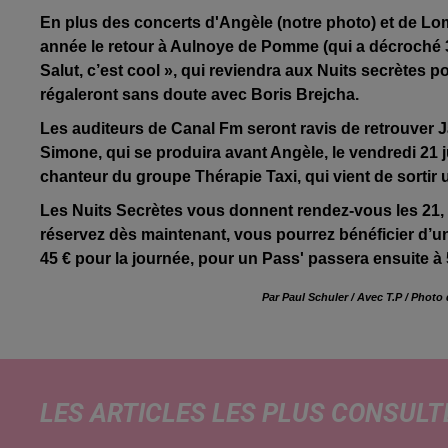
En plus des concerts d'Angèle (notre photo) et de Lo
année le retour à Aulnoye de Pomme (qui a décroché 3
Salut, c’est cool », qui reviendra aux Nuits secrètes p
régaleront sans doute avec Boris Brejcha.
Les auditeurs de Canal Fm seront ravis de retrouver J
Simone, qui se produira avant Angèle, le vendredi 21 j
chanteur du groupe Thérapie Taxi, qui vient de sortir u
Les Nuits Secrètes vous donnent rendez-vous les 21, 22 
réservez dès maintenant, vous pourrez bénéficier d’un ta
45 € pour la journée, pour un Pass' passera ensuite à 5
Par Paul Schuler / Avec T.P / Phot
LES ARTICLES LES PLUS CONSULT