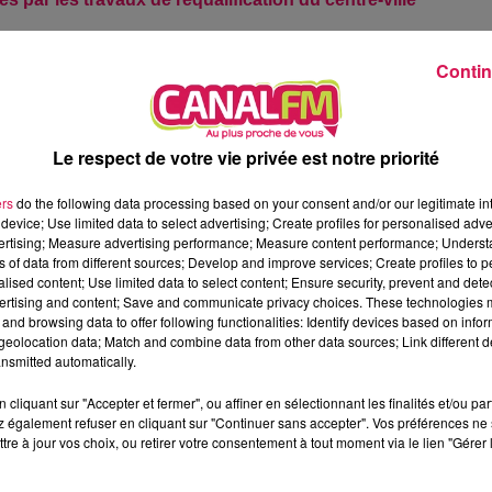
emnisation a été mis en place et qu’une commission se
Contin
iquement pendant les périodes de fermeture des routes. Pou
re au plus vite par email à
indemnisation-commerces@vill
Le respect de votre vie privée est notre priorité
ecruter davantage de femmes
ers
do the following data processing based on your consent and/or our legitimate int
omouvoir les métiers de l’industrie. Cette semaine, 12
device; Use limited data to select advertising; Create profiles for personalised adver
vertising; Measure advertising performance; Measure content performance; Unders
couvrir les coulisses et le laboratoire de chez Vallourec.
ns of data from different sources; Develop and improve services; Create profiles to 
alised content; Use limited data to select content; Ensure security, prevent and detect
ntèle
ertising and content; Save and communicate privacy choices. These technologies
and browsing data to offer following functionalities: Identify devices based on infor
eolocation data; Match and combine data from other data sources; Link different de
er anniversaire ! Composé d’un parc de jeux indoor pour les
nsmitted automatically.
de salles pour les séminaires, d’une cafétaria et depuis
avoir trouvé sa clientèle, même si les chiffres de
cliquant sur "Accepter et fermer", ou affiner en sélectionnant les finalités et/ou pa
aliste s’est rendu sur place mercredi pour constater
 également refuser en cliquant sur "Continuer sans accepter". Vos préférences ne 
tre à jour vos choix, ou retirer votre consentement à tout moment via le lien "Gérer 