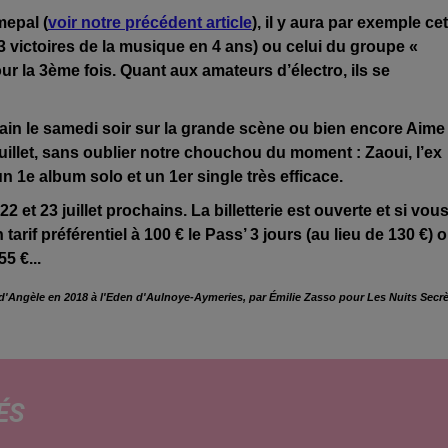
mepal (
voir notre précédent article
), il y aura par exemple cet
 victoires de la musique en 4 ans) ou celui du groupe «
our la 3ème fois. Quant aux amateurs d’électro, ils se
ain le samedi soir sur la grande scène ou bien encore Aime
uillet, sans oublier notre chouchou du moment : Zaoui, l’ex
n 1e album solo et un 1er single très efficace.
et 23 juillet prochains. La billetterie est ouverte et si vou
rif préférentiel à 100 € le Pass’ 3 jours (au lieu de 130 €) 
5 €...
o d'Angèle en 2018 à l'Eden d'Aulnoye-Aymeries, par Émilie Zasso pour Les Nuits Secr
ÉS