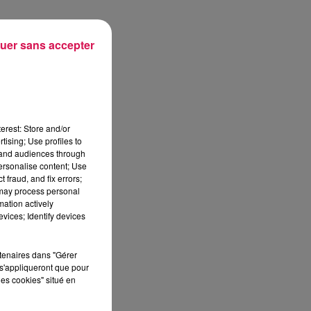
uer sans accepter
r
e-
erest: Store and/or
tising; Use profiles to
tand audiences through
personalise content; Use
 fraud, and fix errors;
 may process personal
mation actively
vices; Identify devices
rtenaires dans "Gérer
s'appliqueront que pour
les cookies" situé en