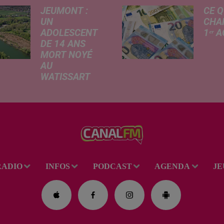
JEUMONT :
CE Q
UN
CHA
ADOLESCENT
1ᵉʳ 
DE 14 ANS
Livret
MORT NOYÉ
revalo
AU
hauss
WATISSART
factu
Selon des
d'élec
informations
de fre
rapportées ce
déma
lundi par nos
télép
confrères de La
verse
Voix du Nord, un
l'allo
adolescent a
rentré
RADIO
INFOS
PODCAST
AGENDA
JE
perdu la vie dans
le plan d'eau de
la base de loisirs
du...