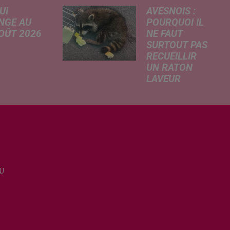
UI
AVESNOIS :
NGE AU
POURQUOI IL
AOÛT 2026
NE FAUT
SURTOUT PAS
 A
RECUEILLIR
risé, légère
UN RATON
e de la
LAVEUR
re
Trouvé
tricité, coup
déshydraté au
in sur le
bord d’un
rchage
chemin, un jeune
honique et
raton laveur a été
ment de
recueilli par des
cation de
habitants de la
e scolaire...
U
région. Mais si
l'intention de lui
porter secours
part...