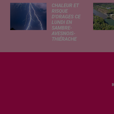
CHALEUR ET
RISQUE
D'ORAGES CE
LUNDI EN
SAMBRE-
AVESNOIS-
THIÉRACHE
Un temps
typiquement
estival et
changeant
concerne nos
secteurs ce lundi
3 août. Entre des
températures
élevées l'après-
midi et un risque
d'averses
orageuses...