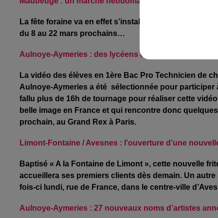
Maubeuge : un marché hebdomadaire du mercredi ma
La fête foraine va en effet s’installer face à l’hôtel 
du 8 au 22 mars prochains…
Aulnoye-Aymeries : des lycéens de Pierre et Marie Cur
La vidéo des élèves en 1ère Bac Pro Technicien de cha
Aulnoye-Aymeries a été
sélectionnée pour participer à
fallu plus de 16h de tournage pour réaliser cette vidé
belle image en France et qui rencontre donc quelques di
prochain, au Grand Rex à Paris.
Limont-Fontaine / Avesnes : l’ouverture d’une nouvelle
Baptisé « A la Fontaine de Limont », cette nouvelle frite
accueillera ses premiers clients dès demain. Un autre
fois-ci lundi, rue de France, dans le centre-ville d’A
Aulnoye-Aymeries : 27 nouveaux noms d’artistes anno