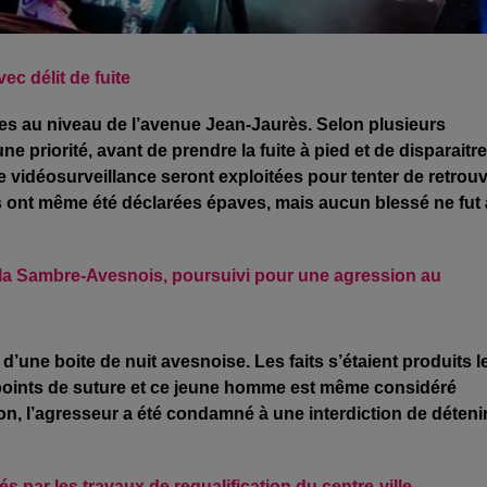
vec délit de fuite
tées au niveau de l’avenue Jean-Jaurès. Selon plusieurs
ne priorité, avant de prendre la fuite à pied et de disparaitre
 vidéosurveillance seront exploitées pour tenter de retrou
es ont même été déclarées épaves, mais aucun blessé ne fut 
e la Sambre-Avesnois, poursuivi pour une agression au
’une boite de nuit avesnoise. Les faits s’étaient produits l
20 points de suture et ce jeune homme est même considéré
on, l’agresseur a été condamné à une interdiction de déteni
par les travaux de requalification du centre-ville