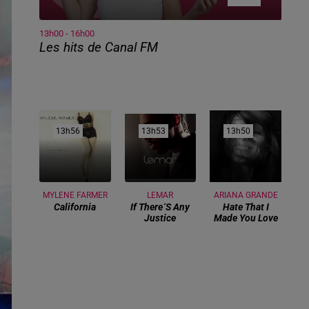
13h00 - 16h00
Les hits de Canal FM
13h56
13h56
13h53
13h53
13h50
13h50
MYLENE FARMER
LEMAR
ARIANA GRANDE
California
If There´s Any
Hate That I
Justice
Made You Love