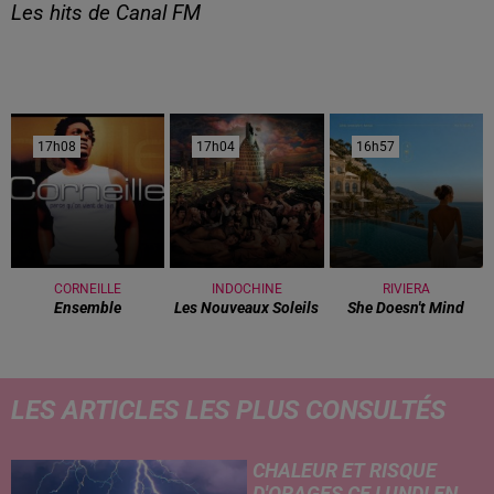
Les hits de Canal FM
17h08
17h08
17h04
17h04
16h57
16h57
CORNEILLE
INDOCHINE
RIVIERA
Ensemble
Les Nouveaux Soleils
She Doesn't Mind
LES ARTICLES LES PLUS CONSULTÉS
CHALEUR ET RISQUE
D'ORAGES CE LUNDI EN