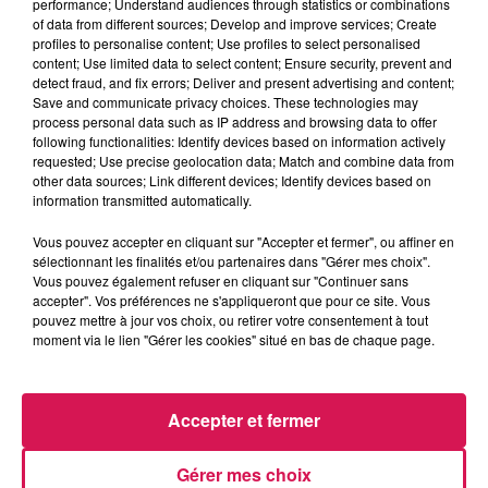
performance; Understand audiences through statistics or combinations
rappelle que ce dernier avait été recouvert il y a une
of data from different sources; Develop and improve services; Create
dizaine de jours par des inscriptions à caractère
profiles to personalise content; Use profiles to select personalised
homophobes...
content; Use limited data to select content; Ensure security, prevent and
detect fraud, and fix errors; Deliver and present advertising and content;
Save and communicate privacy choices. These technologies may
Louvroil : la fin des travaux de réfection des berges du lac
process personal data such as IP address and browsing data to offer
following functionalities: Identify devices based on information actively
du paradis
requested; Use precise geolocation data; Match and combine data from
other data sources; Link different devices; Identify devices based on
Un enrochement a été effectué suite à l’érosion des
information transmitted automatically.
berges. Et pour renforcer la sécurité des lieux, tout en
Vous pouvez accepter en cliquant sur "Accepter et fermer", ou affiner en
préservant la tranquillité des animaux, un nouvel éclairage
sélectionnant les finalités et/ou partenaires dans "Gérer mes choix".
Led sera installé prochainement. Ça sera réalisé avec
Vous pouvez également refuser en cliquant sur "Continuer sans
l’opération « Paradis en fête », qui aura lieu le week-end
accepter". Vos préférences ne s'appliqueront que pour ce site. Vous
pouvez mettre à jour vos choix, ou retirer votre consentement à tout
des 16 et 17 juillet, avec au programme de l’accrobranche,
moment via le lien "Gérer les cookies" situé en bas de chaque page.
la possibilité de traverser l’étang en tyrolienne et un grand
feu d’artifice depuis les berges du lac du paradis.
Accepter et fermer
Hautmont : plus de 570 000 € de subventions en faveur des
clubs sportifs
Gérer mes choix