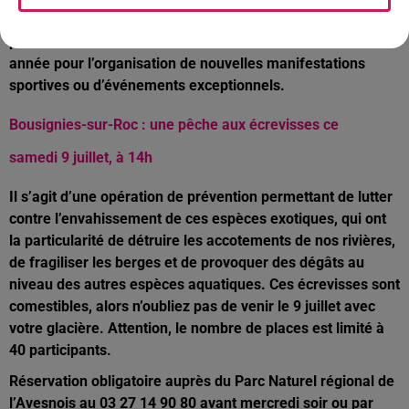
Au total, ce sont 59 associations qui sont ainsi soutenus
par la commune. Six clubs vont recevoir un bonus cette
année pour l’organisation de nouvelles manifestations
sportives ou d’événements exceptionnels.
Bousignies-sur-Roc : une pêche aux écrevisses ce
samedi 9 juillet, à 14h
Il s’agit d’une opération de prévention permettant de lutter
contre l’envahissement de ces espèces exotiques, qui ont
la particularité de détruire les accotements de nos rivières,
de fragiliser les berges et de provoquer des dégâts au
niveau des autres espèces aquatiques. Ces écrevisses sont
comestibles, alors n’oubliez pas de venir le 9 juillet avec
votre glacière. Attention, le nombre de places est limité à
40 participants.
Réservation obligatoire auprès du Parc Naturel régional de
l’Avesnois au 03 27 14 90 80 avant mercredi soir ou par