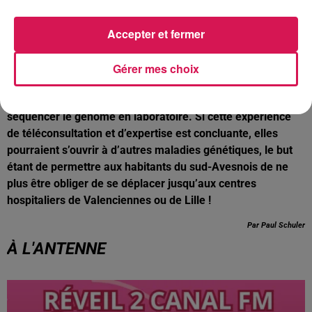
un partenariat novateur qui a été conclu entre le centre
hospitalier de Fourmies et le CHU de Lille, pour pouvoir
Accepter et fermer
effectuer des e-consultations génétique à distance,
permettant de détecter des cancers héréditaires.
Gérer mes choix
À l’issue de la première consultation à distance, une prise
de sang pourra être effectuée en cas de besoin pour
séquencer le génome en laboratoire. Si cette expérience
de téléconsultation et d’expertise est concluante, elles
pourraient s’ouvrir à d’autres maladies génétiques, le but
étant de permettre aux habitants du sud-Avesnois de ne
plus être obliger de se déplacer jusqu’aux centres
hospitaliers de Valenciennes ou de Lille !
Par Paul Schuler
À L'ANTENNE