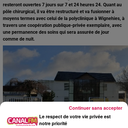
resteront ouvertes 7 jours sur 7 et 24 heures 24. Quant au
pôle chirurgical, il va être restructuré et va fusionner à
moyens termes avec celui de la polyclinique à Wignehies, à
travers une coopération publique-privée exemplaire, avec
une permanence des soins qui sera assurée de jour
comme de nuit.
Continuer sans accepter
Le respect de votre vie privée est
notre priorité