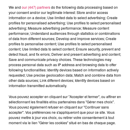
We and
our (447) partners
do the following data processing based on
your consent and/or our legitimate interest: Store and/or access
La dotation d’un nouveau scanner pour l’hôpital
information on a device; Use limited data to select advertising; Create
profiles for personalised advertising; Use profiles to select personalised
advertising; Measure advertising performance; Measure content
C’est un appareil qui cible particulièrement les anomalies
performance; Understand audiences through statistics or combinations
du cœur, qu’elles soient de nature « coronaire » ou
of data from different sources; Develop and improve services; Create
« valvulaire ». On rappelle au passage le service d’imagerie
profiles to personalise content; Use profiles to select personalised
content; Use limited data to select content; Ensure security, prevent and
médicale de ce centre hospitalier compte cinq médecins et
detect fraud, and fix errors; Deliver and present advertising and content;
six manipulateurs. Il est accessible 7 jours sur 7 et 24h sur
Save and communicate privacy choices. These technologies may
24, avec une moyenne de 25 000 consultations par an.
process personal data such as IP address and browsing data to offer
following functionalities: Identify devices based on information actively
Notez par ailleurs que ce service s’est aussi doté d’un
requested; Use precise geolocation data; Match and combine data from
appareil mobile capable de réaliser des radiographies en
other data sources; Link different devices; Identify devices based on
chambre.
information transmitted automatically.
Vous pouvez accepter en cliquant sur "Accepter et fermer", ou affiner en
Des téléconsultations génétiques uniques en France pour
sélectionnant les finalités et/ou partenaires dans "Gérer mes choix".
Vous pouvez également refuser en cliquant sur "Continuer sans
détecter des cancers rares
accepter". Vos préférences ne s'appliqueront que pour ce site. Vous
pouvez mettre à jour vos choix, ou retirer votre consentement à tout
C’est un projet pilote de téléconsultation génétique qui est
moment via le lien "Gérer les cookies" situé en bas de chaque page.
actuellement testé à l’hôpital de Fourmies : c’est en effet