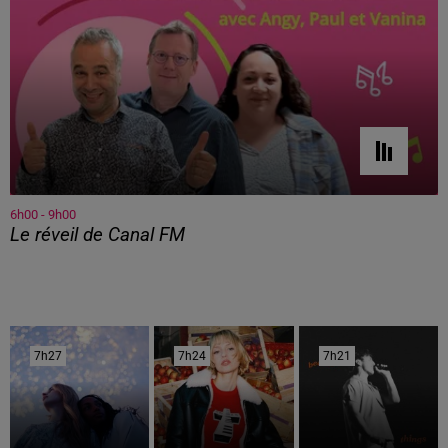
6h00 - 9h00
Le réveil de Canal FM
7h27
7h27
7h24
7h24
7h21
7h21