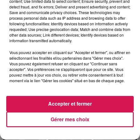
content; Use limited data to select content; Ensure security, prevent and
detect fraud, and fix errors; Deliver and present advertising and content;
Save and communicate privacy choices. These technologies may
process personal data such as IP address and browsing data to offer
following functionalities: Identify devices based on information actively
requested; Use precise geolocation data; Match and combine data from
other data sources; Link different devices; Identify devices based on
information transmitted automatically.
Vous pouvez accepter en cliquant sur "Accepter et fermer", ou affiner en
sélectionnant les finalités et/ou partenaires dans "Gérer mes choix".
Vous pouvez également refuser en cliquant sur "Continuer sans
accepter". Vos préférences ne s'appliqueront que pour ce site. Vous
pouvez mettre à jour vos choix, ou retirer votre consentement à tout
Fin : 30 août 2026
moment via le lien "Gérer les cookies" situé en bas de chaque page.
TITRES DIFFUSÉS
Accepter et fermer
19h26
19h26
19h18
19h18
19h13
19h13
Gérer mes choix