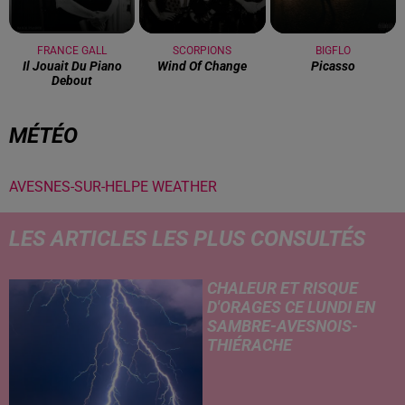
FRANCE GALL
SCORPIONS
BIGFLO
Il Jouait Du Piano
Wind Of Change
Picasso
Debout
MÉTÉO
AVESNES-SUR-HELPE WEATHER
LES ARTICLES LES PLUS CONSULTÉS
CHALEUR ET RISQUE
D'ORAGES CE LUNDI EN
SAMBRE-AVESNOIS-
THIÉRACHE
Un temps typiquement estival
et changeant concerne nos