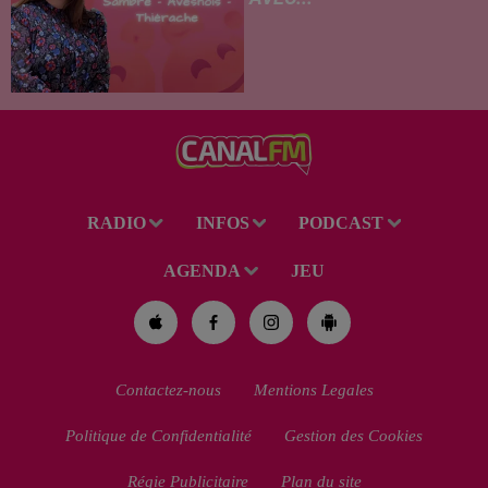
04.08.2026 - 3 nouveaux bons
plans sorties à découvrir avec
Avesnois Tourisme
RADIO
INFOS
PODCAST
AGENDA
JEU
Contactez-nous
Mentions Legales
Politique de Confidentialité
Gestion des Cookies
Régie Publicitaire
Plan du site