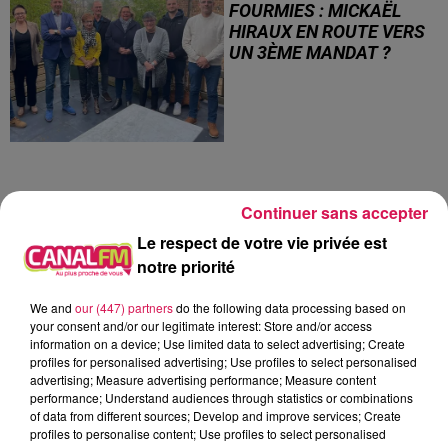
FOURMIES : MICKAËL
HIRAUX EN ROUTE VERS
UN 3ÈME MANDAT ?
Continuer sans accepter
4
5
6
7
8
9
10
Le respect de votre vie privée est
notre priorité
JEU
We and
our (447) partners
do the following data processing based on
your consent and/or our legitimate interest: Store and/or access
information on a device; Use limited data to select advertising; Create
profiles for personalised advertising; Use profiles to select personalised
advertising; Measure advertising performance; Measure content
performance; Understand audiences through statistics or combinations
of data from different sources; Develop and improve services; Create
profiles to personalise content; Use profiles to select personalised