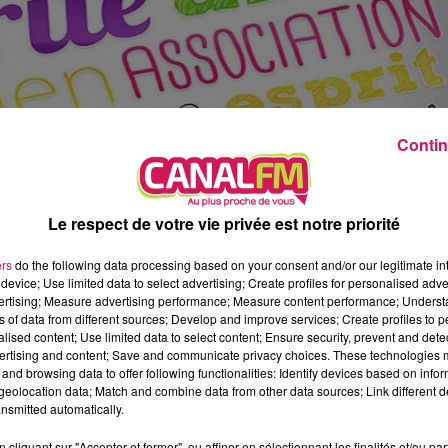
22h00 - 0h00
La ligne des Auditeurs, la redif
Contin
Le respect de votre vie privée est notre priorité
ers
do the following data processing based on your consent and/or our legitimate int
device; Use limited data to select advertising; Create profiles for personalised adver
vertising; Measure advertising performance; Measure content performance; Unders
barrasse de ses plus vieux livres, à des tarifs
ns of data from different sources; Develop and improve services; Create profiles to 
r adultes et 50 centimes pour les livres jeunesse. Cet
alised content; Use limited data to select content; Ensure security, prevent and detect
ertising and content; Save and communicate privacy choices. These technologies
bre. Les recettes de cette vente seront reversées au
and browsing data to offer following functionalities: Identify devices based on infor
eolocation data; Match and combine data from other data sources; Link different de
nsmitted automatically.
mercredi de 8h30 à midi et de 13h à 18h, jeudi de
cliquant sur "Accepter et fermer", ou affiner en sélectionnant les finalités et/ou pa