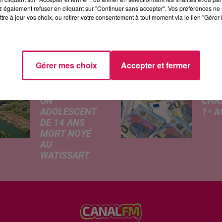
3h à 18h et samedi de 9h à midi.
 également refuser en cliquant sur "Continuer sans accepter". Vos préférences ne 
tre à jour vos choix, ou retirer votre consentement à tout moment via le lien "Gérer 
ÉS
Gérer mes choix
Accepter et fermer
JEUMONT :
CE Q
UN
CHA
ADOLESCENT
1ᵉʳ 
DE 14 ANS
Livret
MORT NOYÉ
revalo
AU
hauss
WATISSART
factu
Selon des
d'élec
informations
de fre
rapportées ce
déma
lundi par nos
télép
confrères de La
verse