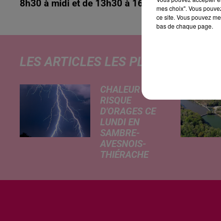
8h30 à midi et de 13h30 à 16h30, vendredi de 1
mes choix". Vous pouvez
ce site. Vous pouvez met
bas de chaque page.
LES ARTICLES LES PLUS CONSULT
CHALEUR ET
RISQUE
D'ORAGES CE
LUNDI EN
SAMBRE-
AVESNOIS-
THIÉRACHE
Un temps
typiquement
estival et
changeant
concerne nos