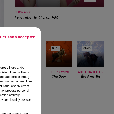
0h00 - 6h00
Les hits de Canal FM
uer sans accepter
0h51
0h51
0h48
0h48
0h45
0h45
erest: Store and/or
tising; Use profiles to
WILL BROWN
TEDDY SWIMS
ADELE CASTILLON
tand audiences through
Welcome To
The Door
Été Avec Toi
Brownsville
personalise content; Use
te
 fraud, and fix errors;
 may process personal
mation actively
vices; Identify devices
rtenaires dans "Gérer