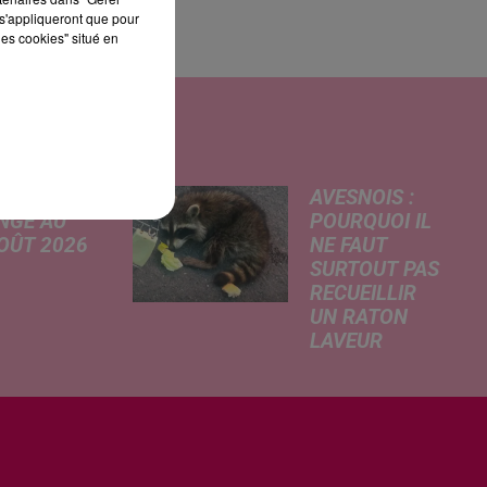
s'appliqueront que pour
les cookies" situé en
UI
AVESNOIS :
NGE AU
POURQUOI IL
AOÛT 2026
NE FAUT
SURTOUT PAS
 A
RECUEILLIR
risé, légère
UN RATON
e de la
LAVEUR
re
Trouvé
tricité, coup
déshydraté au
in sur le
bord d’un
rchage
chemin, un jeune
honique et
raton laveur a été
ment de