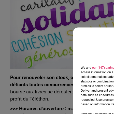
20h00 - 22h00
Les hits de Canal FM
We and
our (447) partn
access information on a 
select personalised ad
Pour renouveler son stock, cette structure se dé
statistics or combinatio
défiants toutes concurrences :
1 € par livre pou
profiles to select person
Deliver and present adv
bourse aux livres se déroulera jusqu’au 22 novem
data such as IP address 
profit du Téléthon.
requested; Use precise g
based on information tra
>>> Horaires d’ouverture : mardi de 13h à 18h, 
Vous pouvez accepter en 