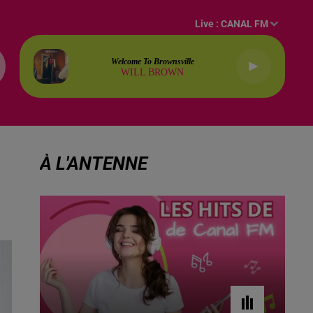
Live :
CANAL FM
Welcome To Brownsville
WILL BROWN
À L'ANTENNE