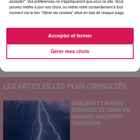
accepter". Vos préférences ne s'appliqueront que pour ce site. Vous
pouvez mettre à jour vos choix, ou retirer votre consentement à tout
21h54
21h54
21h51
21h51
21h46
21h46
moment via le lien "Gérer les cookies" situé en bas de chaque page.
Accepter et fermer
Gérer mes choix
TEDDYBEAR
ANOTR FEAT 54 ULTRA
BENABAR
Chaussures Roses
Talk To You
Le Diner
LES ARTICLES LES PLUS CONSULTÉS
CHALEUR ET RISQUE
D'ORAGES CE LUNDI EN
SAMBRE-AVESNOIS-
THIÉRACHE
Un temps typiquement estival
et changeant concerne nos