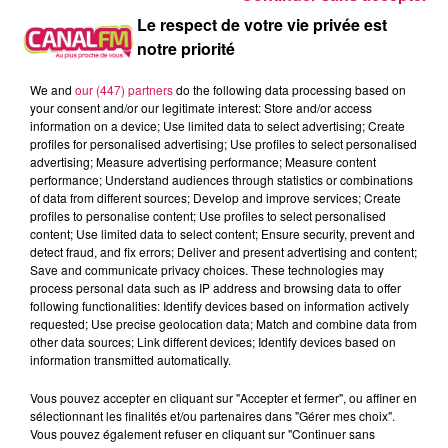
premières habitations en France…
Le respect de votre vie privée est
À L'ANTENNE
notre priorité
We and
our (447) partners
do the following data processing based on
your consent and/or our legitimate interest: Store and/or access
information on a device; Use limited data to select advertising; Create
profiles for personalised advertising; Use profiles to select personalised
advertising; Measure advertising performance; Measure content
performance; Understand audiences through statistics or combinations
of data from different sources; Develop and improve services; Create
profiles to personalise content; Use profiles to select personalised
content; Use limited data to select content; Ensure security, prevent and
detect fraud, and fix errors; Deliver and present advertising and content;
Save and communicate privacy choices. These technologies may
process personal data such as IP address and browsing data to offer
following functionalities: Identify devices based on information actively
requested; Use precise geolocation data; Match and combine data from
other data sources; Link different devices; Identify devices based on
0h00 - 8h00
information transmitted automatically.
Les hits de Canal FM
Vous pouvez accepter en cliquant sur "Accepter et fermer", ou affiner en
sélectionnant les finalités et/ou partenaires dans "Gérer mes choix".
Vous pouvez également refuser en cliquant sur "Continuer sans