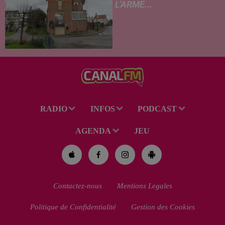
L'ARME...
Un drame s'est produit au
cours de la semaine à Vervins.
À la suite du décès d’un
habitant de 46 ans, un suspect
de 38 ans a été mis en examen
pour homicide...
RADIO
INFOS
PODCAST
AGENDA
JEU
Contactez-nous
Mentions Legales
Politique de Confidentialité
Gestion des Cookies