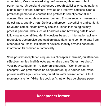
advertising; Measure advertising performance; Measure content
performance; Understand audiences through statistics or combinations
19h00 - 20h00
of data from different sources; Develop and improve services; Create
EVA le soir
profiles to personalise content; Use profiles to select personalised
content; Use limited data to select content; Ensure security, prevent and
detect fraud, and fix errors; Deliver and present advertising and content;
Save and communicate privacy choices. These technologies may
process personal data such as IP address and browsing data to offer
following functionalities: Identify devices based on information actively
requested; Use precise geolocation data; Match and combine data from
19h54
19h54
19h49
19h49
19h43
19h43
other data sources; Link different devices; Identify devices based on
information transmitted automatically.
Vous pouvez accepter en cliquant sur "Accepter et fermer", ou affiner en
sélectionnant les finalités et/ou partenaires dans "Gérer mes choix".
Vous pouvez également refuser en cliquant sur "Continuer sans
accepter". Vos préférences ne s'appliqueront que pour ce site. Vous
DEAN LEWIS
OFENBACH, STARSAILOR
AMIR
pouvez mettre à jour vos choix, ou retirer votre consentement à tout
Be Alright
Four To The Floor
L'imparfaite
moment via le lien "Gérer les cookies" situé en bas de chaque page.
Accepter et fermer
LES ARTICLES LES PLUS CONSULTÉS