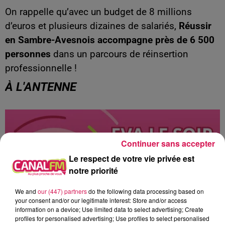
On rappelle qu’avec un budget de 8 millions
d’euros et plusieurs dizaines de salariés,
Réussir
en Sambre-Avesnois accompagne près de 6 500
personnes
dans un parcours de réinsertion
professionnelle !
À L'ANTENNE
Continuer sans accepter
Le respect de votre vie privée est
notre priorité
We and
our (447) partners
do the following data processing based on
your consent and/or our legitimate interest: Store and/or access
information on a device; Use limited data to select advertising; Create
profiles for personalised advertising; Use profiles to select personalised