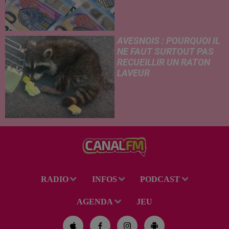
le démarchage téléphonique et
versement de l'allocation de
rentrée scolaire...
AVESNOIS : POURQUOI IL
NE FAUT SURTOUT PAS
RECUEILLIR UN RATON
LAVEUR
Trouvé déshydraté au bord d’un
chemin, un jeune raton laveur a
été recueilli par des habitants
de la région. Mais si l'intention
de lui porter secours part...
RADIO
INFOS
PODCAST
AGENDA
JEU