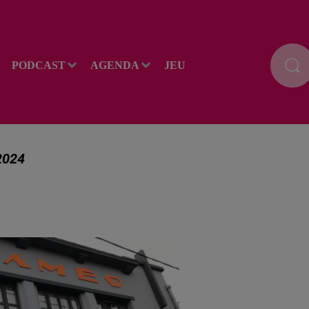
PODCAST
AGENDA
JEU
2024