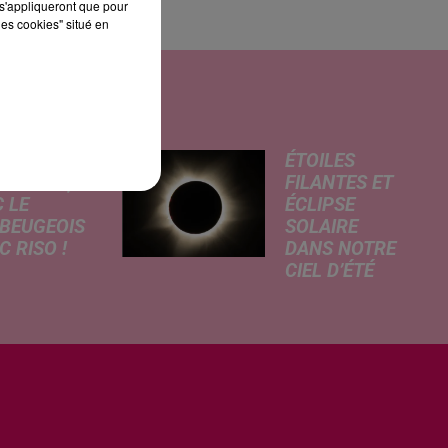
s'appliqueront que pour
les cookies" situé en
MA : LES
ÉTOILES
DARMES,
FILANTES ET
 LE
ÉCLIPSE
BEUGEOIS
SOLAIRE
 RISO !
DANS NOTRE
CIEL D’ÉTÉ
rcredi,
C’est un été
ptation
céleste
atographique
exceptionnel qui
 célèbre bande
s'annonce dans
née Les
notre région.
armes
Entre le spectacle
que dans
des étoiles
 les salles de