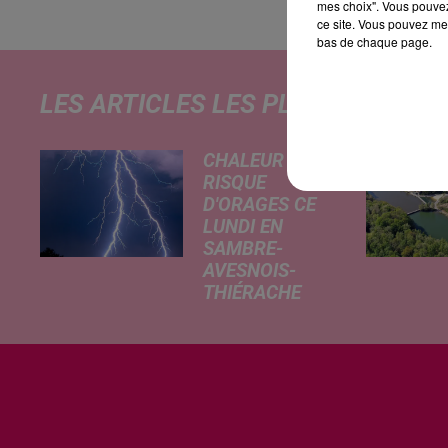
mes choix". Vous pouvez
ce site. Vous pouvez met
bas de chaque page.
LES ARTICLES LES PLUS CONSULT
CHALEUR ET
RISQUE
D'ORAGES CE
LUNDI EN
SAMBRE-
AVESNOIS-
THIÉRACHE
Un temps
typiquement
estival et
changeant
concerne nos
secteurs ce lundi