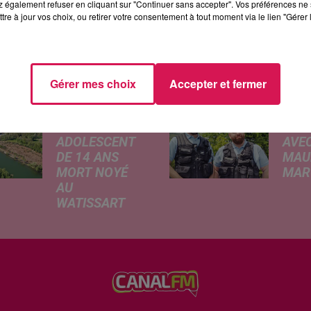
 également refuser en cliquant sur "Continuer sans accepter". Vos préférences ne 
tre à jour vos choix, ou retirer votre consentement à tout moment via le lien "Gérer 
ÉS
Gérer mes choix
Accepter et fermer
JEUMONT :
CINÉ
UN
GEN
ADOLESCENT
AVEC
DE 14 ANS
MAU
MORT NOYÉ
MARC
AU
Ce me
WATISSART
l'ada
Selon des
ciném
informations
de la
rapportées ce
dessi
lundi par nos
Gend
confrères de La
débar
Voix du Nord, un
toutes