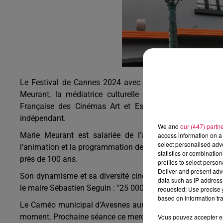
10h00 - 12h00
les dedicaces
Le Festival de Cannes 2024 avec une avesnoise parmi l
Meurant, la médiatrice culturelle du cinéma municipal
Française des Cinémas Art et Essai, l'AFCAE qui déf
indépendant.
We and
our (447) partn
Marie Meurant est salariée de l’association Les Paras
access information on a 
select personalised ad
l’animation et la programmation des films et des « Rendez
statistics or combinatio
près de 100 ans.
profiles to select person
Deliver and present adv
Son dynamisme et sa diversité cinématographique et cultur
data such as IP address 
le maire Sébastien Seguin : "25 000 entrées aujourd’hui c
requested; Use precise g
based on information tra
Le Caméo municipal d’Avesnes aurait-il « Un P’tit truc en 
moment. Prochaine séance ce mercredi à 16h.
Vous pouvez accepter en 