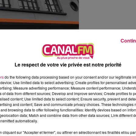
12h00 - 0h00
Les hits de Canal FM
Contin
es 5 membres du jury du Prix des Cinémas Art et Essai : Ma
 Le Caméo d’Avesnes-sur-Helpe, a été invitée par l’Associat
Le respect de votre vie privée est notre priorité
end le cinéma d’auteur et l’engagement des acteurs du cin
ers
do the following data processing based on your consent and/or our legitimate int
ites, elle assure depuis 2020 en coordination avec la mair
device; Use limited data to select advertising; Create profiles for personalised adver
vertising; Measure advertising performance; Measure content performance; Unders
-vous du 8 » (tous les 8 du mois) au Caméo, un cinéma rural qu
ns of data from different sources; Develop and improve services; Create profiles to 
alised content; Use limited data to select content; Ensure security, prevent and detect
ertising and content; Save and communicate privacy choices. These technologies
elle se traduit par les chiffres communiqués en avril dernier 
and browsing data to offer following functionalities: Identify devices based on infor
ontre 19 000 en 2019 avant la pandémie de la Covid 19".
eolocation data; Match and combine data from other data sources; Link different de
nsmitted automatically.
plus », à la manière d’Artus ? Le film comique est à l’affiche en
cliquant sur "Accepter et fermer", ou affiner en sélectionnant les finalités et/ou pa