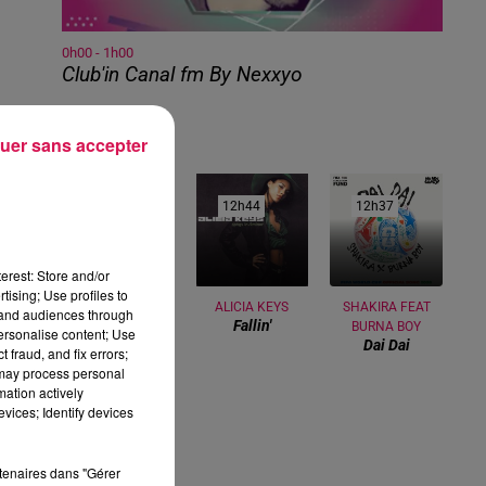
0h00 - 1h00
Club'in Canal fm By Nexxyo
uer sans accepter
rie
ion
12h53
12h53
12h44
12h44
12h37
12h37
éma
erest: Store and/or
ie,
tising; Use profiles to
CHRISTOPHE
ALICIA KEYS
SHAKIRA FEAT
tand audiences through
i a
Fallin'
WILLEM
BURNA BOY
personalise content; Use
Systaime
Dai Dai
 fraud, and fix errors;
 may process personal
par
mation actively
vices; Identify devices
 ce
rtenaires dans "Gérer