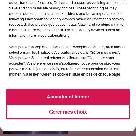
detect fraud, and fix errors; Deliver and present advertising and content;
Save and communicate privacy choices. These technologies may
process personal data such as IP address and browsing data to offer
following functionalities: Identify devices based on information actively
requested; Use precise geolocation data; Match and combine data from
other data sources; Link different devices; Identify devices based on
information transmitted automatically.
RITA MITSOUKO
OFENBACH, STARSAILOR
BB BRUNES
Marcia Baila
Four To The Floor
Coups Et Blessures
Vous pouvez accepter en cliquant sur "Accepter et fermer", ou affiner en
sélectionnant les finalités et/ou partenaires dans "Gérer mes choix".
Vous pouvez également refuser en cliquant sur "Continuer sans
accepter". Vos préférences ne s'appliqueront que pour ce site. Vous
pouvez mettre à jour vos choix, ou retirer votre consentement à tout
LES ARTICLES LES PLUS CONSULTÉS
moment via le lien "Gérer les cookies" situé en bas de chaque page.
CHALEUR ET RISQUE
D'ORAGES CE LUNDI EN
Accepter et fermer
SAMBRE-AVESNOIS-
THIÉRACHE
Gérer mes choix
Un temps typiquement estival
et changeant concerne nos
secteurs ce lundi 3 août. Entre
des températures élevées