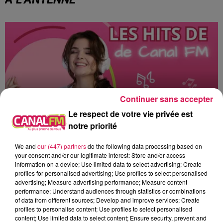
Continuer sans accepter
Le respect de votre vie privée est
notre priorité
We and
our (447) partners
do the following data processing based on
20h00 - 22h00
your consent and/or our legitimate interest: Store and/or access
Les hits de Canal FM
information on a device; Use limited data to select advertising; Create
profiles for personalised advertising; Use profiles to select personalised
advertising; Measure advertising performance; Measure content
performance; Understand audiences through statistics or combinations
of data from different sources; Develop and improve services; Create
profiles to personalise content; Use profiles to select personalised
content; Use limited data to select content; Ensure security, prevent and
20h38
20h38
20h35
20h35
20h31
20h31