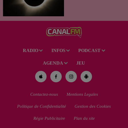
dans notre région. Entre le
spectacle des étoiles filantes
des Perséides et l’éclipse de
Soleil du mercredi...
RADIO
INFOS
PODCAST
AGENDA
JEU
Contactez-nous
Mentions Legales
Politique de Confidentialité
Gestion des Cookies
Régie Publicitaire
Plan du site