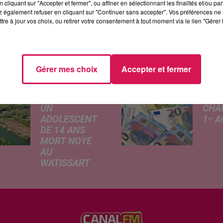
cliquant sur "Accepter et fermer", ou affiner en sélectionnant les finalités et/ou pa
 également refuser en cliquant sur "Continuer sans accepter". Vos préférences ne 
tre à jour vos choix, ou retirer votre consentement à tout moment via le lien "Gérer 
ÉS
Gérer mes choix
Accepter et fermer
JEUMONT :
CE Q
UN
CHA
ADOLESCENT
1ᵉʳ 
DE 14 ANS
Livret
MORT NOYÉ
revalo
AU
hauss
WATISSART
factu
Selon des
d'élec
informations
de fre
rapportées ce
déma
lundi par nos
télép
confrères de La