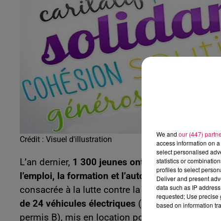
19h00 - 20h00
EVA le soir
We and
our (447) partn
Crédit :
Visuel d'illustration
access information on a 
select personalised ad
statistics or combinatio
L’an dernier,
1 300 jeunes ont été accompagnés 
profiles to select person
l’emploi, la formation et l’autonomie.
12 jeunes o
Deliver and present adv
data such as IP address 
consacrée à la lutte contre la précarité menstrue
requested; Use precise g
de 24 véhicules électriques
(8 vélos, 8 scooters
based on information tra
permis B), mis en location pour quelques euros p