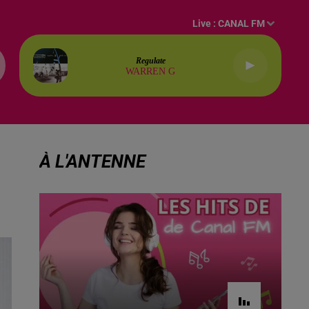
Live :
CANAL FM
Regulate
WARREN G
À L'ANTENNE