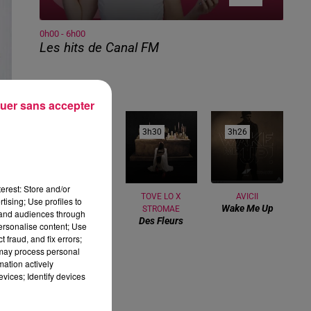
0h00 - 6h00
Les hits de Canal FM
uer sans accepter
3h34
3h34
3h30
3h30
3h26
3h26
erest: Store and/or
WARREN G
TOVE LO X
AVICII
tising; Use profiles to
Regulate
Wake Me Up
STROMAE
tand audiences through
Des Fleurs
personalise content; Use
 fraud, and fix errors;
 may process personal
mation actively
te
vices; Identify devices