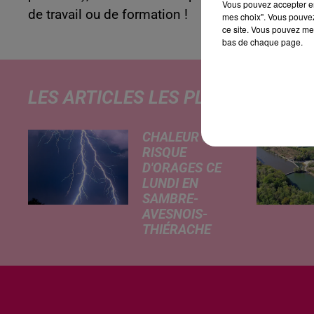
Vous pouvez accepter en 
de travail ou de formation !
mes choix". Vous pouvez
ce site. Vous pouvez met
bas de chaque page.
LES ARTICLES LES PLUS CONSULT
CHALEUR ET
RISQUE
D'ORAGES CE
LUNDI EN
SAMBRE-
AVESNOIS-
THIÉRACHE
Un temps
typiquement
estival et
changeant
concerne nos