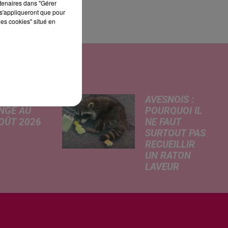
rtenaires dans "Gérer
s'appliqueront que pour
les cookies" situé en
UI
AVESNOIS :
NGE AU
POURQUOI IL
AOÛT 2026
NE FAUT
SURTOUT PAS
 A
RECUEILLIR
risé, légère
UN RATON
e de la
LAVEUR
re
Trouvé
tricité, coup
déshydraté au
in sur le
bord d’un
rchage
chemin, un jeune
honique et
raton laveur a été