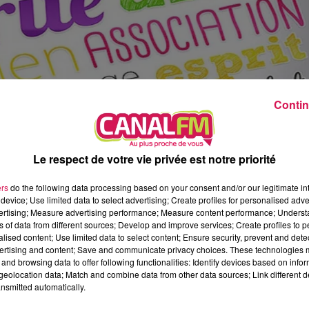
20h00 - 22h00
Les hits de Canal FM
Contin
Le respect de votre vie privée est notre priorité
ers
do the following data processing based on your consent and/or our legitimate int
device; Use limited data to select advertising; Create profiles for personalised adver
vertising; Measure advertising performance; Measure content performance; Unders
ns of data from different sources; Develop and improve services; Create profiles to 
et 653 d’entre eux ont même signé un contrat vers
alised content; Use limited data to select content; Ensure security, prevent and detect
nt aussi été soutenus via une nouvelle action
ertising and content; Save and communicate privacy choices. These technologies
and browsing data to offer following functionalities: Identify devices based on infor
lle. Enfin
, cette mission locale s’est dotée d’’une flot
eolocation data; Match and combine data from other data sources; Link different de
 et 8 voitures Citroën Ami ne nécessitant pas de
nsmitted automatically.
ar jours, pour faciliter les déplacements vers un lieu