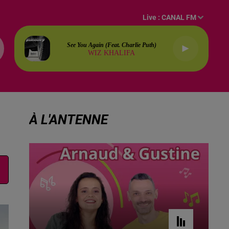
Live :
CANAL FM
See You Again (feat. Charlie Puth)
WIZ KHALIFA
À L'ANTENNE