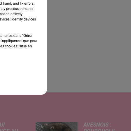
 fraud, and fix errors;
 may process personal
mation actively
vices; Identify devices
rtenaires dans "Gérer
a
s'appliqueront que pour
les cookies" situé en
se
UI
AVESNOIS :