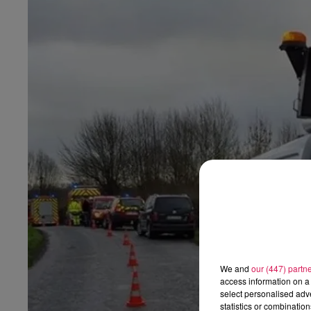
9h00 - 13h00
la ligne des auditeurs
We and
our (447) partn
access information on a 
select personalised ad
statistics or combinatio