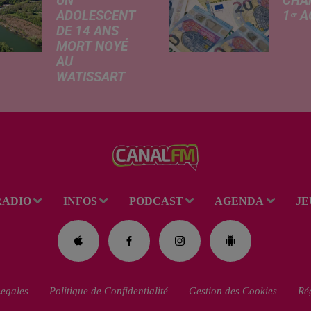
UN
CHA
ADOLESCENT
1ᵉʳ 
DE 14 ANS
Livret
MORT NOYÉ
revalo
AU
hauss
WATISSART
factu
Selon des
d'élec
informations
de fre
rapportées ce
déma
lundi par nos
télép
confrères de La
verse
Voix du Nord, un
l'allo
adolescent a
rentré
RADIO
INFOS
PODCAST
AGENDA
JE
perdu la vie dans
le plan d'eau de
la base de loisirs
du...
egales
Politique de Confidentialité
Gestion des Cookies
Rég