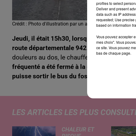
profiles to select person
Deliver and present adv
data such as IP address 
requested; Use precise g
Crédit :
Photo d'illustration par un auditeur Canal FM
based on information tra
Vous pouvez accepter en 
Jeudi, il était 15h30, lorsqu’un conducteur 
mes choix". Vous pouvez
route départementale 942.
Il a terminé en 
ce site. Vous pouvez met
bas de chaque page.
douleurs au dos, le chauffeur a été conduit 
fréquenté a été fermé à la circulation pen
puisse sortir le bus du fossé !
LES ARTICLES LES PLUS CONSULT
CHALEUR ET