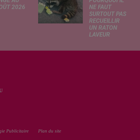
NGE AU
POURQUOI IL
AOÛT 2026
NE FAUT
SURTOUT PAS
 A
RECUEILLIR
risé, légère
UN RATON
e de la
LAVEUR
re
Trouvé
tricité, coup
déshydraté au
in sur le
bord d’un
rchage
chemin, un jeune
honique et
raton laveur a été
ment de
recueilli par des
cation de
habitants de la
e scolaire...
U
région. Mais si
l'intention de lui
porter secours
part...
ie Publicitaire
Plan du site