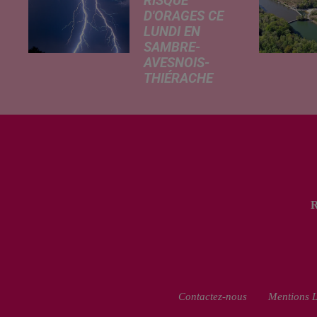
RISQUE
D'ORAGES CE
LUNDI EN
SAMBRE-
AVESNOIS-
THIÉRACHE
Un temps
typiquement
estival et
changeant
concerne nos
secteurs ce lundi
3 août. Entre des
températures
élevées l'après-
midi et un risque
d'averses
orageuses...
Contactez-nous
Mentions L