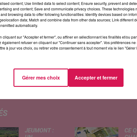
alised content; Use limited data to select content; Ensure security, prevent and detect
ertising and content; Save and communicate privacy choices. These technologies
and browsing data to offer following functionalities: Identify devices based on infor
eolocation data; Match and combine data from other data sources; Link different de
nsmitted automatically.
cliquant sur "Accepter et fermer", ou affiner en sélectionnant les finalités et/ou pa
de car a perdu le contrôle de son véhicule, sur l
 également refuser en cliquant sur "Continuer sans accepter". Vos préférences ne 
mauvaise posture, dans le fossé. Souffrant de
tre à jour vos choix, ou retirer votre consentement à tout moment via le lien "Gérer 
à l’hôpital de Valenciennes.
Cet axe routier très
dant plus d’une heure, le temps qu’une dépanneu
Gérer mes choix
Accepter et fermer
ÉS
JEUMONT :
CE Q