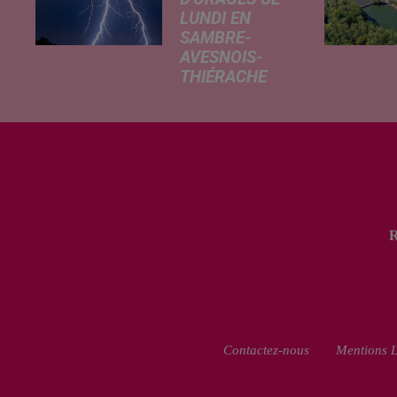
LUNDI EN
SAMBRE-
AVESNOIS-
THIÉRACHE
Un temps
typiquement
estival et
changeant
concerne nos
secteurs ce lundi
3 août. Entre des
températures
élevées l'après-
midi et un risque
d'averses
orageuses...
Contactez-nous
Mentions L