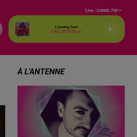
Live :
CANAL FM
Counting Stars
ONE REPUBLIC
À L'ANTENNE