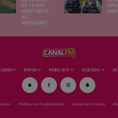
DE 14 ANS
MAU
MORT NOYÉ
MARC
AU
Ce me
WATISSART
l'ada
Selon des
ciném
informations
de la
rapportées ce
dessi
lundi par nos
Gend
confrères de La
débar
Voix du Nord, un
toutes
adolescent a
ciném
RADIO
INFOS
PODCAST
AGENDA
JE
perdu la vie dans
occas
le plan d'eau de
Réveil
la base de loisirs
du...
egales
Politique de Confidentialité
Gestion des Cookies
Rég