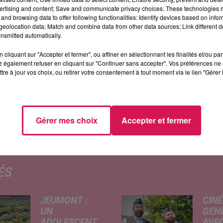
ertising and content; Save and communicate privacy choices. These technologies
and browsing data to offer following functionalities: Identify devices based on infor
eolocation data; Match and combine data from other data sources; Link different de
nsmitted automatically.
vers les forces de l’ordre et des menaces de mort à
cliquant sur "Accepter et fermer", ou affiner en sélectionnant les finalités et/ou pa
avait aussi filmé les gendarmes venus le calmer, lors
 également refuser en cliquant sur "Continuer sans accepter". Vos préférences ne 
 cette vidéo sur Snapchat, le prévenu a aussi été
tre à jour vos choix, ou retirer votre consentement à tout moment via le lien "Gérer 
la vie privée d’une personne dépositaire de l’autorité
 peine de prison. Il devra également verser à son ex-
 aux 2 militaires outragés !
Gérer mes choix
Accepter et fermer
ÉS
JEUMONT :
CINÉ
UN
GEN
ADOLESCENT
AVEC