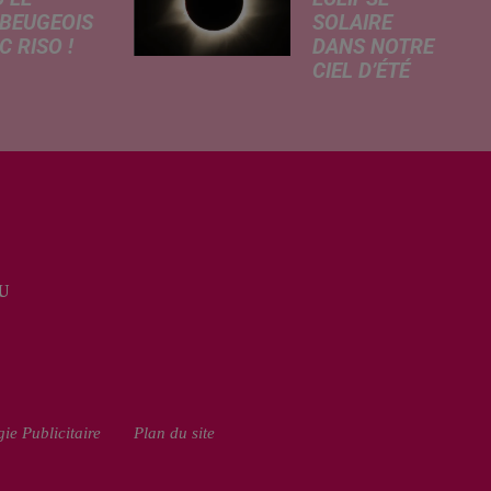
BEUGEOIS
SOLAIRE
 RISO !
DANS NOTRE
CIEL D’ÉTÉ
rcredi,
C’est un été
ptation
céleste
atographique
exceptionnel qui
 célèbre bande
s'annonce dans
née Les
notre région.
armes
Entre le spectacle
que dans
des étoiles
 les salles de
filantes des
a. À cette
U
Perséides et
ion, Le
l’éclipse de Soleil
...
du mercredi...
ie Publicitaire
Plan du site