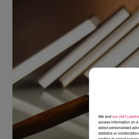
10h00 - 12h00
les dedicaces
We and
our (447) partn
access information on a 
select personalised ad
statistics or combinatio
profiles to select person