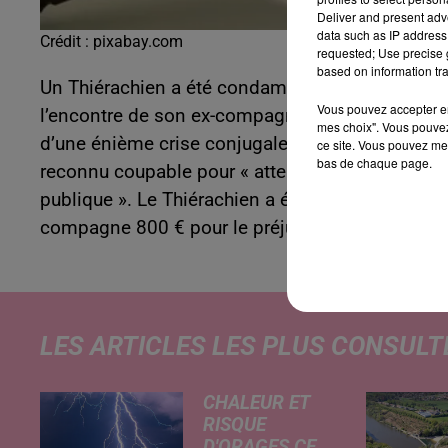
Deliver and present adv
data such as IP address 
Crédit :
pixabay.com
requested; Use precise g
based on information tra
Un Thiérachien a été condamné pour outrages en
Vous pouvez accepter en 
l’encontre de son ex-compagne ! Ce trentenaire 
mes choix". Vous pouvez
d’une énième crise conjugale. Pour avoir diffusé
ce site. Vous pouvez met
bas de chaque page.
reconnu coupable pour « atteinte à l’intimité de 
publique ». Le Thiérachien a été condamné à une
compagne 800 € pour le préjudice moral et 200 €
LES ARTICLES LES PLUS CONSULT
CHALEUR ET
RISQUE
D'ORAGES CE