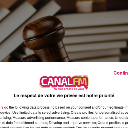
12h00 - 0h00
Les hits de Canal FM
Contin
Le respect de votre vie privée est notre priorité
ers
do the following data processing based on your consent and/or our legitimate int
device; Use limited data to select advertising; Create profiles for personalised adver
vertising; Measure advertising performance; Measure content performance; Unders
ns of data from different sources; Develop and improve services; Create profiles to 
alised content; Use limited data to select content; Ensure security, prevent and detect