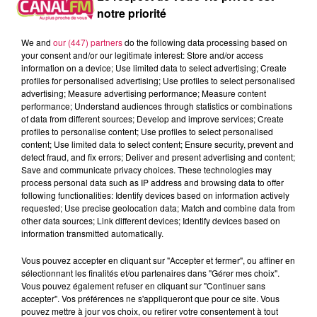
notre priorité
We and
our (447) partners
do the following data processing based on
your consent and/or our legitimate interest: Store and/or access
information on a device; Use limited data to select advertising; Create
profiles for personalised advertising; Use profiles to select personalised
advertising; Measure advertising performance; Measure content
performance; Understand audiences through statistics or combinations
of data from different sources; Develop and improve services; Create
profiles to personalise content; Use profiles to select personalised
content; Use limited data to select content; Ensure security, prevent and
detect fraud, and fix errors; Deliver and present advertising and content;
Save and communicate privacy choices. These technologies may
process personal data such as IP address and browsing data to offer
20h00 - 22h00
following functionalities: Identify devices based on information actively
Les hits de Canal FM
requested; Use precise geolocation data; Match and combine data from
other data sources; Link different devices; Identify devices based on
information transmitted automatically.
Vous pouvez accepter en cliquant sur "Accepter et fermer", ou affiner en
sélectionnant les finalités et/ou partenaires dans "Gérer mes choix".
Vous pouvez également refuser en cliquant sur "Continuer sans
20h05
20h05
20h01
20h01
19h54
19h54
accepter". Vos préférences ne s'appliqueront que pour ce site. Vous
pouvez mettre à jour vos choix, ou retirer votre consentement à tout