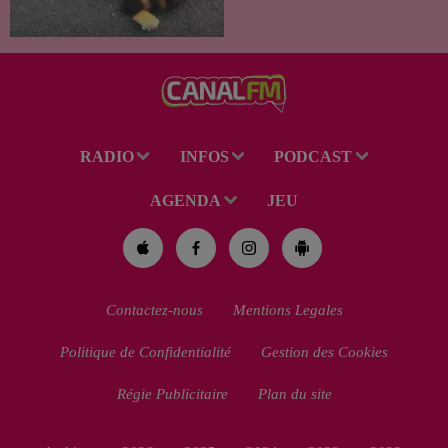
été recueilli par des habitants
de la région. Mais si l'intention
de lui porter secours part...
RADIO
INFOS
PODCAST
AGENDA
JEU
Contactez-nous
Mentions Legales
Politique de Confidentialité
Gestion des Cookies
Régie Publicitaire
Plan du site