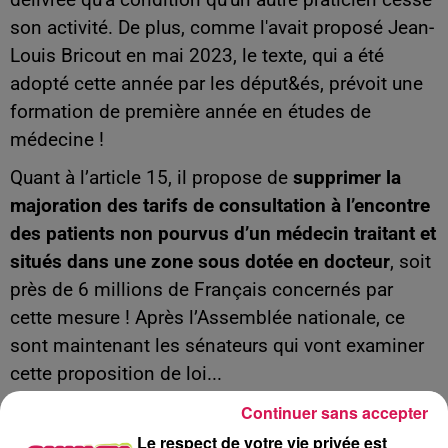
son activité. De plus, comme l'avait proposé Jean-
Louis Bricout en mai 2023, le texte, qui a été
adopté cette année par les déput&és, prévoit une
formation de première année en études de
médecine !
Quant à l’article 15, il propose de
supprimer la
majoration des tarifs de consultation à l’encontre
des patients non pourvus d’un médecin traitant et
situés dans une zone sous dotée en docteur
, soit
près de 6 millions de Français concernés par
cette mesure ! Après l’Assemblée nationale, ce
sont maintenant les sénateurs qui vont examiner
cette proposition de loi...
À L'ANTENNE
Continuer sans accepter
Le respect de votre vie privée est