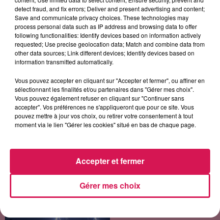
detect fraud, and fix errors; Deliver and present advertising and content;
7h52
7h52
7h46
7h46
7h42
7h42
Save and communicate privacy choices. These technologies may
process personal data such as IP address and browsing data to offer
following functionalities: Identify devices based on information actively
requested; Use precise geolocation data; Match and combine data from
other data sources; Link different devices; Identify devices based on
information transmitted automatically.
CHRISTOPHE WILLEM
BILLIE EILISH
SOMBR
Vous pouvez accepter en cliquant sur "Accepter et fermer", ou affiner en
Systaime
Birds Of A Feather
My Body Isn't Ready
sélectionnant les finalités et/ou partenaires dans "Gérer mes choix".
Vous pouvez également refuser en cliquant sur "Continuer sans
accepter". Vos préférences ne s'appliqueront que pour ce site. Vous
pouvez mettre à jour vos choix, ou retirer votre consentement à tout
LES ARTICLES LES PLUS CONSULTÉS
moment via le lien "Gérer les cookies" situé en bas de chaque page.
CHALEUR ET RISQUE
Accepter et fermer
D'ORAGES CE LUNDI EN
SAMBRE-AVESNOIS-
THIÉRACHE
Gérer mes choix
Un temps typiquement estival
et changeant concerne nos
secteurs ce lundi 3 août. Entre