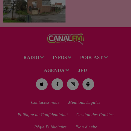
Un drame s'est produit au
cours de la semaine à Vervins.
À la suite du décès d’un
habitant de 46 ans, un suspect
de 38 ans a été mis en examen
pour homicide...
RADIO
INFOS
PODCAST
AGENDA
JEU
Contactez-nous
Mentions Legales
Politique de Confidentialité
Gestion des Cookies
Régie Publicitaire
Plan du site