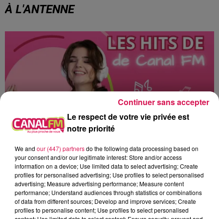
À L'ANTENNE
Continuer sans accepter
Le respect de votre vie privée est
notre priorité
We and
our (447) partners
do the following data processing based on
your consent and/or our legitimate interest: Store and/or access
0h00 - 8h00
information on a device; Use limited data to select advertising; Create
Les hits de Canal FM
profiles for personalised advertising; Use profiles to select personalised
advertising; Measure advertising performance; Measure content
performance; Understand audiences through statistics or combinations
of data from different sources; Develop and improve services; Create
profiles to personalise content; Use profiles to select personalised
content; Use limited data to select content; Ensure security, prevent and