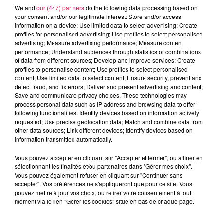
We and
our (447) partners
do the following data processing based on
Jeudi 18 septembre : Cocon lyrique,
par le
your consent and/or our legitimate interest: Store and/or access
information on a device; Use limited data to select advertising; Create
concert d’Astrée. Mini-récital, vivant & joyeux, où
profiles for personalised advertising; Use profiles to select personalised
se mêlent des airs d'opéras et chansons de
advertising; Measure advertising performance; Measure content
performance; Understand audiences through statistics or combinations
toujours, d'ici et d'ailleurs. Pour les tout-petits,
of data from different sources; Develop and improve services; Create
profiles to personalise content; Use profiles to select personalised
elles entonneront aussi des comptines et
content; Use limited data to select content; Ensure security, prevent and
berceuses traditionnelles dont des chansons
detect fraud, and fix errors; Deliver and present advertising and content;
Save and communicate privacy choices. These technologies may
signées LSF. 3 représentations, à la crèche de
process personal data such as IP address and browsing data to offer
Fourmies, l’EHPAD de Wignehies et à
17h30 à la
following functionalities: Identify devices based on information actively
requested; Use precise geolocation data; Match and combine data from
Médiathèque Antoon Krings de Fourmies
en tous
other data sources; Link different devices; Identify devices based on
publics. Réservations au 03 27 69 72 90.
information transmitted automatically.
À L'ANTENNE
Vous pouvez accepter en cliquant sur "Accepter et fermer", ou affiner en
sélectionnant les finalités et/ou partenaires dans "Gérer mes choix".
Vous pouvez également refuser en cliquant sur "Continuer sans
accepter". Vos préférences ne s'appliqueront que pour ce site. Vous
pouvez mettre à jour vos choix, ou retirer votre consentement à tout
moment via le lien "Gérer les cookies" situé en bas de chaque page.