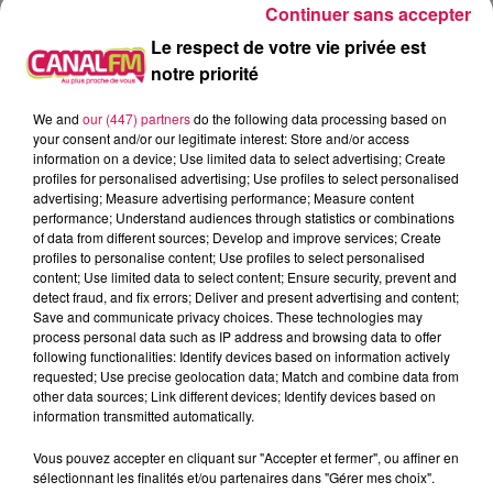
Continuer sans accepter
vice-championne de Belgique Séniors ce
Le respect de votre vie privée est
dimanche, catégorie des -70kg.
notre priorité
188 équipes de trois coureurs se sont disputé la
We and
our (447) partners
do the following data processing based on
victoire ce vendredi dans le centre ville de
your consent and/or our legitimate interest: Store and/or access
Maubeuge pour la course du
Relais Vauban
. 564
information on a device; Use limited data to select advertising; Create
profiles for personalised advertising; Use profiles to select personalised
coureurs et c’est un trio de l’
Entente Sambre
advertising; Measure advertising performance; Measure content
Avesnois
qui s’impose en 49min pour boucler les
performance; Understand audiences through statistics or combinations
of data from different sources; Develop and improve services; Create
4x4 kilomètres, sous le nom des Oranges
profiles to personalise content; Use profiles to select personalised
Pressées, ça ne s’invente pas.
content; Use limited data to select content; Ensure security, prevent and
detect fraud, and fix errors; Deliver and present advertising and content;
Save and communicate privacy choices. These technologies may
En rugby régional, belle victoire pour le
Rugby
process personal data such as IP address and browsing data to offer
Club de Maubeuge
qui s’impose face à Douai 40 à
following functionalities: Identify devices based on information actively
requested; Use precise geolocation data; Match and combine data from
20. Victoire de leur homologue du
RC Thiérache
other data sources; Link different devices; Identify devices based on
qui s’impose 53 à 15 contre Chaunois.
En football
information transmitted automatically.
amateur, défaites pour l’
US Maubeuge
en R1 et
Vous pouvez accepter en cliquant sur "Accepter et fermer", ou affiner en
pour Fourmies en R2. Dans le choc de haut de
sélectionnant les finalités et/ou partenaires dans "Gérer mes choix".