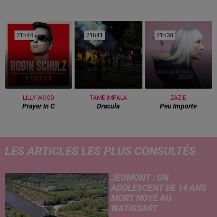
21h44
21h44
21h41
21h41
21h38
21h38
LILLY WOOD
TAME IMPALA
ZAZIE
Prayer In C
Dracula
Peu Importe
LES ARTICLES LES PLUS CONSULTÉS
JEUMONT : UN
ADOLESCENT DE 14 ANS
MORT NOYÉ AU
WATISSART