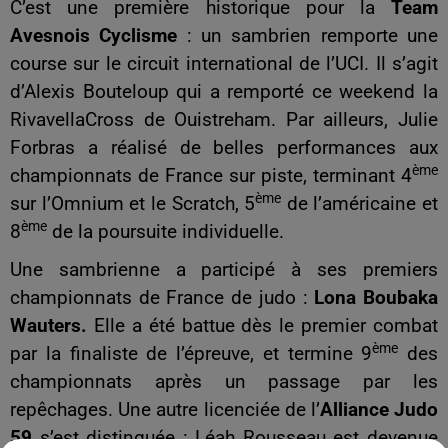
C’est une première historique pour la
Team
Avesnois Cyclisme
: un sambrien remporte une
course sur le circuit international de l’UCI. Il s’agit
d’Alexis Bouteloup qui a remporté ce weekend la
RivavellaCross de Ouistreham. Par ailleurs, Julie
Forbras a réalisé de belles performances aux
ème
championnats de France sur piste, terminant 4
ème
sur l’Omnium et le Scratch, 5
de l’américaine et
ème
8
de la poursuite individuelle.
Une sambrienne a participé à ses premiers
championnats de France de judo :
Lona Boubaka
Wauters.
Elle a été battue dès le premier combat
ème
par la finaliste de l’épreuve, et termine 9
des
championnats après un passage par les
repêchages. Une autre licenciée de l’
Alliance Judo
59
s’est distinguée : Léah Rousseau est devenue