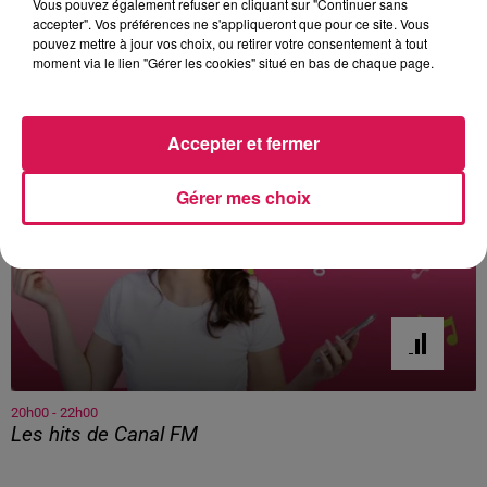
Vous pouvez également refuser en cliquant sur "Continuer sans
tableau de R3,
Bavay
a été étrillé par Genech, sur
accepter". Vos préférences ne s'appliqueront que pour ce site. Vous
le score de 5 à 0.
pouvez mettre à jour vos choix, ou retirer votre consentement à tout
moment via le lien "Gérer les cookies" situé en bas de chaque page.
À L'ANTENNE
Accepter et fermer
Gérer mes choix
20h00 - 22h00
Les hits de Canal FM