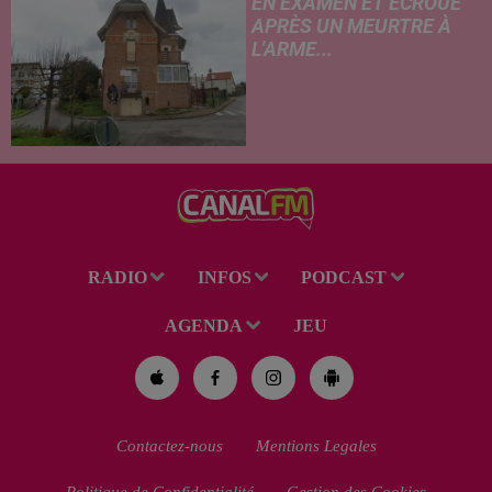
EN EXAMEN ET ÉCROUÉ
APRÈS UN MEURTRE À
L'ARME...
Un drame s'est produit au
cours de la semaine à Vervins.
À la suite du décès d’un
habitant de 46 ans, un suspect
de 38 ans a été mis en examen
pour homicide...
RADIO
INFOS
PODCAST
AGENDA
JEU
Contactez-nous
Mentions Legales
Politique de Confidentialité
Gestion des Cookies