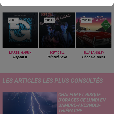
20h19
20h19
20h13
20h13
20h10
20h10
MARTIN GARRIX
SOFT CELL
ELLA LANGLEY
Repeat It
Tainted Love
Choosin Texas
LES ARTICLES LES PLUS CONSULTÉS
CHALEUR ET RISQUE
D'ORAGES CE LUNDI EN
SAMBRE-AVESNOIS-
THIÉRACHE