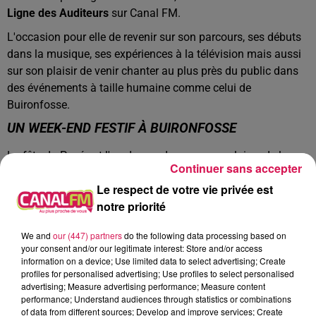
Ligne des Auditeurs
sur Canal FM.
L'occasion pour elle de revenir sur son parcours, ses débuts
dans la musique, ses expériences à la télévision mais aussi
sur son plaisir de venir chanter au plus près du public dans
des événements à taille humaine comme celui de
Buironfosse.
UN WEEK-END FESTIF À BUIRONFOSSE
La fête du Pavé est l'un des rendez-vous populaires de la
Continuer sans accepter
Thiérache, mêlant animations, convivialité et spectacles.
Le respect de votre vie privée est
Avec la venue de Silda, les organisateurs s'offrent une artiste
notre priorité
montante de la scène française, dont l'univers sensible et
authentique devrait séduire les festivaliers.
We and
our (447) partners
do the following data processing based on
your consent and/or our legitimate interest: Store and/or access
Un joli rendez-vous musical à découvrir ce week-end dans
information on a device; Use limited data to select advertising; Create
l'Aisne.
profiles for personalised advertising; Use profiles to select personalised
advertising; Measure advertising performance; Measure content
performance; Understand audiences through statistics or combinations
Silda, dans la Ligne des Auditeurs ...
of data from different sources; Develop and improve services; Create