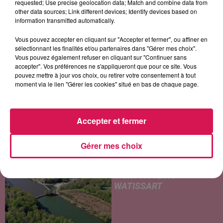
requested; Use precise geolocation data; Match and combine data from
other data sources; Link different devices; Identify devices based on
information transmitted automatically.
Vous pouvez accepter en cliquant sur "Accepter et fermer", ou affiner en
LES ARTICLES LES PLUS CONSULTÉS
sélectionnant les finalités et/ou partenaires dans "Gérer mes choix".
Vous pouvez également refuser en cliquant sur "Continuer sans
accepter". Vos préférences ne s'appliqueront que pour ce site. Vous
CHALEUR ET RISQUE
pouvez mettre à jour vos choix, ou retirer votre consentement à tout
D'ORAGES CE LUNDI EN
moment via le lien "Gérer les cookies" situé en bas de chaque page.
SAMBRE-AVESNOIS-
THIÉRACHE
Un temps typiquement estival
Accepter et fermer
et changeant concerne nos
secteurs ce lundi 3 août. Entre
Gérer mes choix
des températures élevées
JEUMONT : UN
l'après-midi et un risque
ADOLESCENT DE 14 ANS
d'averses orageuses...
MORT NOYÉ AU
WATISSART
Selon des informations
rapportées ce lundi par nos
confrères de La Voix du Nord,