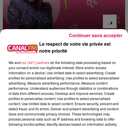
Continuer sans accepter
8h00 - 12h00
Le respect de votre vie privée est
EVA CHEZ VOUS
notre priorité
We and
our (447) partners
do the following data processing based on
your consent and/or our legitimate interest: Store and/or access
information on a device; Use limited data to select advertising; Create
profiles for personalised advertising; Use profiles to select personalised
9h37
9h37
9h34
9h34
9h29
9h29
advertising; Measure advertising performance; Measure content
performance; Understand audiences through statistics or combinations
of data from different sources; Develop and improve services; Create
profiles to personalise content; Use profiles to select personalised
content; Use limited data to select content; Ensure security, prevent and
detect fraud, and fix errors; Deliver and present advertising and content;
Save and communicate privacy choices. These technologies may
BRUNO MARS
TINA ARENA
TEMPER CITY
process personal data such as IP address and browsing data to offer
I Just Might
Aimer Jusqu'à
Self Aware
following functionalities: Identify devices based on information actively
L'impossible