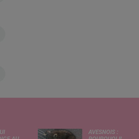
UI
AVESNOIS :
NGE AU
POURQUOI IL