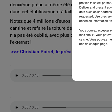
profiles to select person
deuxième préau a même été construit, afin que l
Deliver and present adv
dans cet établissement à taille humaine.
data such as IP address 
requested; Use precise g
based on information tra
Notez que 4 millions d’euros ont aussi été débl
cantine et refaire la toiture de l’externat du c
Vous pouvez accepter en 
mes choix". Vous pouvez
n’a pas été oublié, avec plus de 200 000 € inves
ce site. Vous pouvez met
l’externat !
bas de chaque page.
>>> Christian Poiret, le président du départeme
-
-