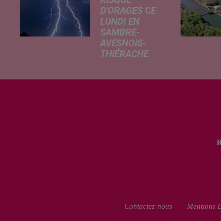
D'ORAGES CE
LUNDI EN
SAMBRE-
AVESNOIS-
THIÉRACHE
Un temps
typiquement
estival et
changeant
concerne nos
secteurs ce lundi
3 août. Entre des
températures
élevées l'après-
midi et un risque
d'averses
orageuses...
Contactez-nous
Mentions L