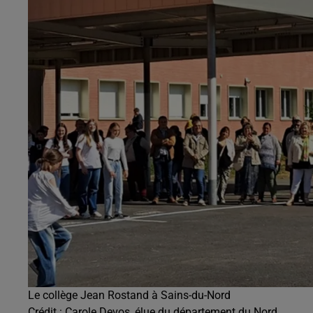
20h00 - 22h00
Les hits de Canal FM
Le collège Jean Rostand à Sains-du-Nord
Crédit :
Carole Devos, élue du département du Nord