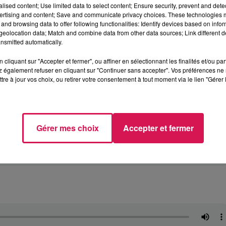
alised content; Use limited data to select content; Ensure security, prevent and detect
es élèves et les enseignements puissent se sentir bi
ertising and content; Save and communicate privacy choices. These technologies
and browsing data to offer following functionalities: Identify devices based on infor
eolocation data; Match and combine data from other data sources; Link different de
nsmitted automatically.
oqués par le département du Nord pour créer une
ollège Thomas à Jeumont. Le collège Coutelle à Maubeu
cliquant sur "Accepter et fermer", ou affiner en sélectionnant les finalités et/ou pa
 également refuser en cliquant sur "Continuer sans accepter". Vos préférences ne 
tis dans des travaux de réfection de la façade de
tre à jour vos choix, ou retirer votre consentement à tout moment via le lien "Gérer 
nt du Nord :
Gérer mes choix
Accepter et fermer