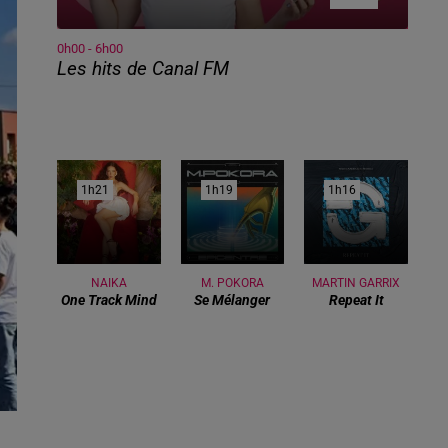
0h00 - 6h00
Les hits de Canal FM
1h21
1h21
1h19
1h19
1h16
1h16
NAIKA
M. POKORA
MARTIN GARRIX
One Track Mind
Se Mélanger
Repeat It