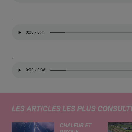
-
-
LES ARTICLES LES PLUS CONSULT
CHALEUR ET
RISQUE