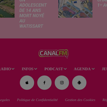
ADOLESCENT
1ᵉʳ 
DE 14 ANS
Livret
MORT NOYÉ
revalo
AU
hauss
WATISSART
factu
Selon des
d'élec
informations
de fre
rapportées ce
déma
lundi par nos
télép
confrères de La
verse
Voix du Nord, un
l'allo
adolescent a
rentré
RADIO
INFOS
PODCAST
AGENDA
JE
perdu la vie dans
le plan d'eau de
la base de loisirs
du...
egales
Politique de Confidentialité
Gestion des Cookies
Rég