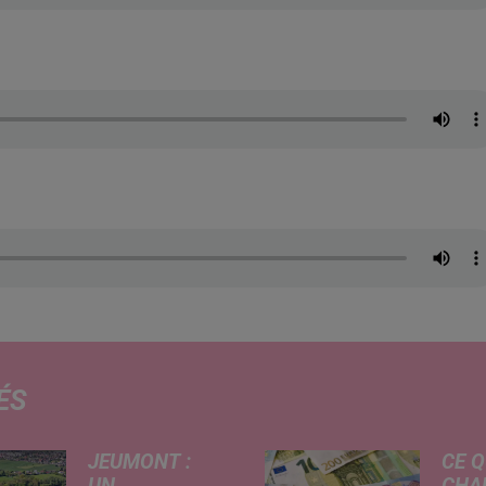
ÉS
JEUMONT :
CE Q
UN
CHA