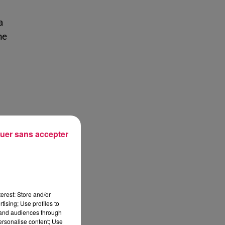
a
he
uer sans accepter
erest: Store and/or
tising; Use profiles to
tand audiences through
personalise content; Use