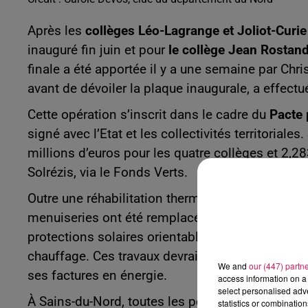
Après les
collèges Léo-Lagrange et Joliot-Curi
inauguré fin juin et pour
le collège Jean Rostan
finale a été apportée il y a une semaine par Chri
avant de dévoiler la plaque inaugurale, a effectu
Cette opération s’inscrit dans le cadre du
Pacte 
signé avec l’Etat et les collectivités territoriale
millions d’euros pour les quatre collèges et 2,2
Solrézis, via le Fonds Verts.
Outre une réhabilitation thermique par l’extérieur,
menuiseries ont été remplacées. Ajoutez à cela 
protections solaires orientables, l’installation
chauffage. Ces travaux devraient permettre au d
We and
our (447) partn
ses factures en énergie.
access information on a 
select personalised ad
À Sains-du-Nord, toutes les peintures ont été ref
statistics or combinatio