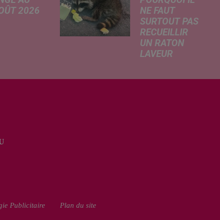
AOÛT 2026
NE FAUT
SURTOUT PAS
 A
RECUEILLIR
risé, légère
UN RATON
e de la
LAVEUR
re
Trouvé
tricité, coup
déshydraté au
in sur le
bord d’un
rchage
chemin, un jeune
honique et
raton laveur a été
ment de
recueilli par des
cation de
habitants de la
e scolaire...
U
région. Mais si
l'intention de lui
porter secours
part...
ie Publicitaire
Plan du site