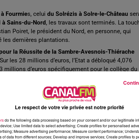
e à Fourmie
s, celui
du Solrézis à Solre-le-Château
ser
d à Sains-du-Nord
, les travaux sont terminés. La touc
stian Poiret, le président du Nord, en personne, qui
é les dernières plantations.
pour la Réussite de la Sambre-Avesnois-Thiérache
s. Sur les 28 millions d’euros, l’Etat a débloqué 4,076
83 millions d’euros spécifiquement pour le collège du
Contin
 les toitures terrasses ont été isolées et toutes les
une mise aux normes électrique, la mise en place de
Le respect de votre vie privée est notre priorité
 de panneaux solaires et de nouveaux systèmes de
épartement de réaliser près de 50 % d’économie sur
ers
do the following data processing based on your consent and/or our legitimate int
device; Use limited data to select advertising; Create profiles for personalised adver
vertising; Measure advertising performance; Measure content performance; Unders
aites, la cantine a été rénovée intégralement et un
ns of data from different sources; Develop and improve services; Create profiles to 