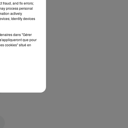
 fraud, and fix errors;
en
 may process personal
mation actively
vices; Identify devices
ge
rtenaires dans "Gérer
s'appliqueront que pour
les cookies" situé en