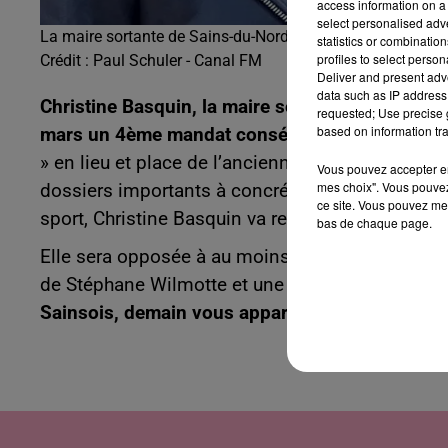
access information on a 
select personalised ad
La maire sortante de Sains-du-Nord avec le président des 
statistics or combinatio
profiles to select person
Crédit :
Paul Schuler - Canal FM
Deliver and present adv
data such as IP address 
Christine Basquin, la maire sortante de Sains-d
requested; Use precise g
based on information tra
mars un 4ème mandat consécutif !
Elle estime a
» en lieu et place de l’ancienne caserne des po
Vous pouvez accepter en 
mes choix". Vous pouvez
dossiers importants à concrétiser, comme celui 
ce site. Vous pouvez met
sport, Christine Basquin va repartir en campagne
bas de chaque page.
Elle sera opposée à au moins deux autres candi
de Stéphane Wilmotte et une 3ème liste venue de
Sainsois, demain vous appartient
», avec à sa t