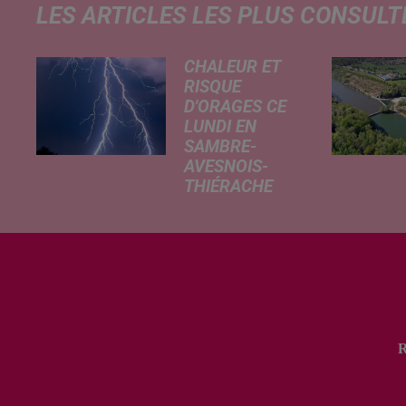
LES ARTICLES LES PLUS CONSULT
CHALEUR ET
RISQUE
D'ORAGES CE
LUNDI EN
SAMBRE-
AVESNOIS-
THIÉRACHE
Un temps
typiquement
estival et
changeant
concerne nos
secteurs ce lundi
3 août. Entre des
températures
élevées l'après-
midi et un risque