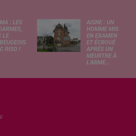
MA : LES
AISNE : UN
DARMES,
HOMME MIS
 LE
EN EXAMEN
BEUGEOIS
ET ÉCROUÉ
 RISO !
APRÈS UN
MEURTRE À
rcredi,
L'ARME...
ptation
Un drame s'est
atographique
produit au cours
 célèbre bande
de la semaine à
née Les
Vervins. À la
armes
suite du décès
que dans
d’un habitant de
 les salles de
46 ans, un
a. À cette
U
suspect de 38
ion, Le
ans a été mis en
...
examen pour