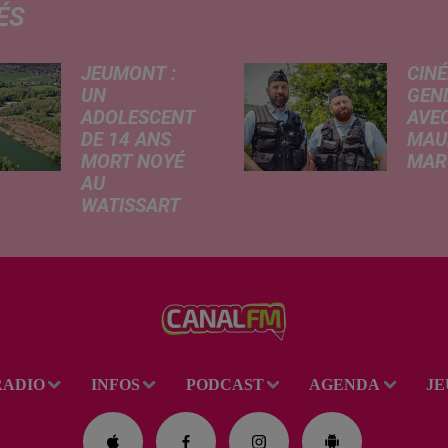
ÉS
JEUMONT :
CINÉ
UN
GEN
ADOLESCENT
AVEC
DE 14 ANS
MAU
MORT NOYÉ
MARC
AU
Ce me
WATISSART
l'ada
Selon des
ciném
informations
de la
rapportées ce
dessi
lundi par nos
Gend
confrères de La
débar
Voix du Nord, un
toutes
adolescent a
ciném
RADIO
INFOS
PODCAST
AGENDA
JE
perdu la vie dans
occas
le plan d'eau de
Réveil
la base de loisirs