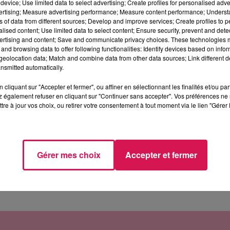
device; Use limited data to select advertising; Create profiles for personalised adver
vertising; Measure advertising performance; Measure content performance; Unders
Hauts-de-France, Xavier Bertrand
ns of data from different sources; Develop and improve services; Create profiles to 
alised content; Use limited data to select content; Ensure security, prevent and detect
ertising and content; Save and communicate privacy choices. These technologies
and browsing data to offer following functionalities: Identify devices based on infor
u-Nord, vient d’annoncer son intention de briguer en
eolocation data; Match and combine data from other data sources; Link different de
nsmitted automatically.
voir un bon bilan, après l’ouverture du « Cœur de Sai
mpiers. Ayant encore sur son bureau de maire, plusieu
cliquant sur "Accepter et fermer", ou affiner en sélectionnant les finalités et/ou pa
 également refuser en cliquant sur "Continuer sans accepter". Vos préférences ne 
concernant la construction d’une nouvelle salle de
tre à jour vos choix, ou retirer votre consentement à tout moment via le lien "Gérer 
 !
dats :
Mehdi Soyah
, 43 ans, actuel directeur de cabin
s rangs de l’opposition, plutôt à gauche, baptisée «
Gérer mes choix
Accepter et fermer
ête l’élue municipale
Natacha Van Elslande-Hanseniu