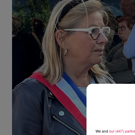
19h00 - 20h00
EVA le soir
We and
our (447) partn