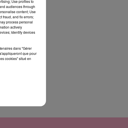
tising; Use profiles to
tand audiences through
personalise content; Use
 fraud, and fix errors;
 may process personal
mation actively
vices; Identify devices
ns
rs
rtenaires dans "Gérer
s'appliqueront que pour
les cookies" situé en
et
s
.