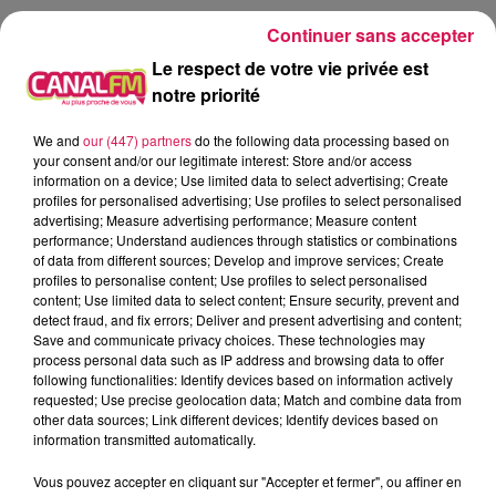
Continuer sans accepter
Le respect de votre vie privée est
notre priorité
10h21
10h21
10h09
10h09
10h06
10h06
We and
our (447) partners
do the following data processing based on
your consent and/or our legitimate interest: Store and/or access
information on a device; Use limited data to select advertising; Create
profiles for personalised advertising; Use profiles to select personalised
advertising; Measure advertising performance; Measure content
performance; Understand audiences through statistics or combinations
of data from different sources; Develop and improve services; Create
ZAZIE
ALICIA KEYS
JUNGELI FT. EMMA
profiles to personalise content; Use profiles to select personalised
Peu Importe
If I Ain't Got You
Juste Un Peu
content; Use limited data to select content; Ensure security, prevent and
detect fraud, and fix errors; Deliver and present advertising and content;
Save and communicate privacy choices. These technologies may
process personal data such as IP address and browsing data to offer
following functionalities: Identify devices based on information actively
LES ARTICLES LES PLUS CONSULTÉS
requested; Use precise geolocation data; Match and combine data from
other data sources; Link different devices; Identify devices based on
information transmitted automatically.
CHALEUR ET RISQUE
D'ORAGES CE LUNDI EN
Vous pouvez accepter en cliquant sur "Accepter et fermer", ou affiner en
SAMBRE-AVESNOIS-