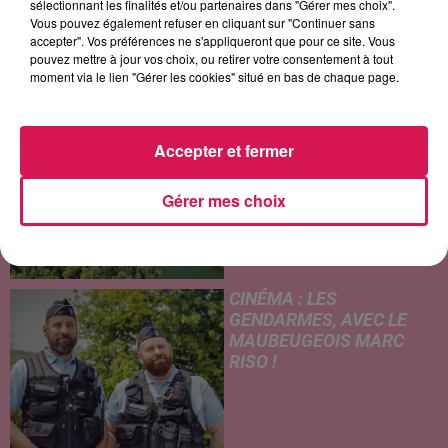
sélectionnant les finalités et/ou partenaires dans "Gérer mes choix".
THIÉRACHE
Vous pouvez également refuser en cliquant sur "Continuer sans
accepter". Vos préférences ne s'appliqueront que pour ce site. Vous
Un temps typiquement estival
pouvez mettre à jour vos choix, ou retirer votre consentement à tout
et changeant concerne nos
moment via le lien "Gérer les cookies" situé en bas de chaque page.
secteurs ce lundi 3 août. Entre
des températures élevées
JEUMONT : UN
l'après-midi et un risque
Accepter et fermer
ADOLESCENT DE 14 ANS
d'averses orageuses...
MORT NOYÉ AU
WATISSART
Gérer mes choix
Selon des informations
rapportées ce lundi par nos
confrères de La Voix du Nord,
un adolescent a perdu la vie
CINÉMA : LES
dans le plan d'eau de la base
GENDARMES, AVEC LE
de loisirs du...
MAUBEUGEOIS MARC
RISO !
Ce mercredi, l'adaptation
cinématographique de la
célèbre bande dessinée Les