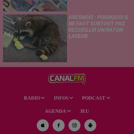
versement de l'allocation de
rentrée scolaire...
AVESNOIS : POURQUOI IL
NE FAUT SURTOUT PAS
RECUEILLIR UN RATON
LAVEUR
Trouvé déshydraté au bord d’un
chemin, un jeune raton laveur a
été recueilli par des habitants
de la région. Mais si l'intention
de lui porter secours part...
RADIO
INFOS
PODCAST
AGENDA
JEU