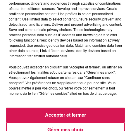
13h00 - 16h00
performance; Understand audiences through statistics or combinations
Les hits de Canal FM
of data from different sources; Develop and improve services; Create
profiles to personalise content; Use profiles to select personalised
content; Use limited data to select content; Ensure security, prevent and
detect fraud, and fix errors; Deliver and present advertising and content;
Save and communicate privacy choices. These technologies may
process personal data such as IP address and browsing data to offer
following functionalities: Identify devices based on information actively
15h40
15h40
15h37
15h37
15h32
15h32
requested; Use precise geolocation data; Match and combine data from
other data sources; Link different devices; Identify devices based on
information transmitted automatically.
Vous pouvez accepter en cliquant sur "Accepter et fermer", ou affiner en
sélectionnant les finalités et/ou partenaires dans "Gérer mes choix".
Vous pouvez également refuser en cliquant sur "Continuer sans
INFIDELES
BEBE REXHA
INDOCHINE
accepter". Vos préférences ne s'appliqueront que pour ce site. Vous
Les Larmes Des Maux
Sad Girls
Les Nouveaux Soleils
pouvez mettre à jour vos choix, ou retirer votre consentement à tout
moment via le lien "Gérer les cookies" situé en bas de chaque page.
LES ARTICLES LES PLUS CONSULTÉS
Accepter et fermer
Gérer mes choix
CHALEUR ET RISQUE