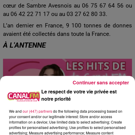
cœur de Sambre Avesnois au 06 75 67 64 56 ou
au 06 42 22 71 17 ou au 03 27 62 80 33.
L’an dernier en France, 9 100 tonnes de donnes
avaient été collectés dans toute la France.
À L'ANTENNE
Continuer sans accepter
Le respect de votre vie privée est
notre priorité
We and
our (447) partners
do the following data processing based on
your consent and/or our legitimate interest: Store and/or access
information on a device; Use limited data to select advertising; Create
profiles for personalised advertising; Use profiles to select personalised
advertising; Measure advertising performance; Measure content