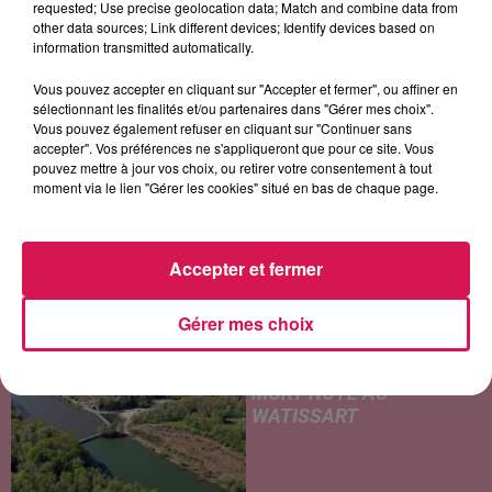
requested; Use precise geolocation data; Match and combine data from
other data sources; Link different devices; Identify devices based on
information transmitted automatically.
Vous pouvez accepter en cliquant sur "Accepter et fermer", ou affiner en
LES ARTICLES LES PLUS CONSULTÉS
sélectionnant les finalités et/ou partenaires dans "Gérer mes choix".
Vous pouvez également refuser en cliquant sur "Continuer sans
accepter". Vos préférences ne s'appliqueront que pour ce site. Vous
CHALEUR ET RISQUE
pouvez mettre à jour vos choix, ou retirer votre consentement à tout
D'ORAGES CE LUNDI EN
moment via le lien "Gérer les cookies" situé en bas de chaque page.
SAMBRE-AVESNOIS-
THIÉRACHE
Un temps typiquement estival
Accepter et fermer
et changeant concerne nos
secteurs ce lundi 3 août. Entre
Gérer mes choix
des températures élevées
JEUMONT : UN
l'après-midi et un risque
ADOLESCENT DE 14 ANS
d'averses orageuses...
MORT NOYÉ AU
WATISSART
Selon des informations
rapportées ce lundi par nos
confrères de La Voix du Nord,