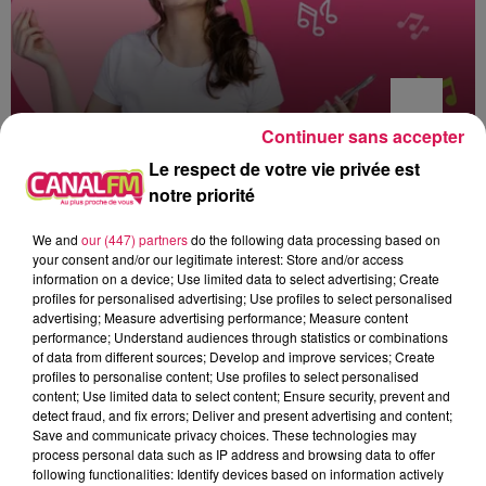
Continuer sans accepter
Le respect de votre vie privée est
20h00 - 22h00
notre priorité
Les hits de Canal FM
We and
our (447) partners
do the following data processing based on
your consent and/or our legitimate interest: Store and/or access
information on a device; Use limited data to select advertising; Create
profiles for personalised advertising; Use profiles to select personalised
advertising; Measure advertising performance; Measure content
20h01
20h01
19h54
19h54
19h49
19h49
performance; Understand audiences through statistics or combinations
of data from different sources; Develop and improve services; Create
profiles to personalise content; Use profiles to select personalised
content; Use limited data to select content; Ensure security, prevent and
detect fraud, and fix errors; Deliver and present advertising and content;
Save and communicate privacy choices. These technologies may
process personal data such as IP address and browsing data to offer
TOVE LO X STROMAE
DEAN LEWIS
OFENBACH, STARSAILOR
following functionalities: Identify devices based on information actively
Des Fleurs
Be Alright
Four To The Floor