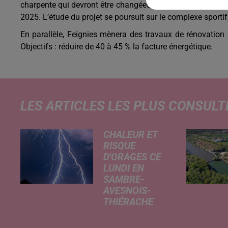
charpente qui devront être changées, pour l’isolation et l’i
2025. L’étude du projet se poursuit sur le complexe sporti
En parallèle, Feignies mènera des travaux de rénovation 
Objectifs : réduire de 40 à 45 % la facture énergétique.
LES ARTICLES LES PLUS CONSULT
CHALEUR ET
RISQUE
D'ORAGES CE
LUNDI EN
SAMBRE-
AVESNOIS-
THIÉRACHE
Un temps
typiquement