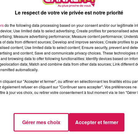
Le respect de votre vie privée est notre priorité
ers
do the following data processing based on your consent and/or our legitimate int
device; Use limited data to select advertising; Create profiles for personalised adver
vertising; Measure advertising performance; Measure content performance; Unders
ns of data from different sources; Develop and improve services; Create profiles to 
alised content; Use limited data to select content; Ensure security, prevent and detect
ertising and content; Save and communicate privacy choices. These technologies
and browsing data to offer following functionalities: Identify devices based on infor
eolocation data; Match and combine data from other data sources; Link different de
nsmitted automatically.
cliquant sur "Accepter et fermer", ou affiner en sélectionnant les finalités et/ou pa
 également refuser en cliquant sur "Continuer sans accepter". Vos préférences ne 
tre à jour vos choix, ou retirer votre consentement à tout moment via le lien "Gérer 
ec à Fourmies, le complexe Didier Eloy de Feignies dans le Val
cteur d’énergie renouvelable.
oltaïques pour chauffer le complexe mais aussi, en cas de surp
Gérer mes choix
Accepter et fermer
ovation énergétique se terminent, l’école de musique, la mairie et
.4 millions d’euros car c’est la couverture métallique mais aussi