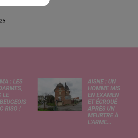
re
025
MA : LES
AISNE : UN
DARMES,
HOMME MIS
 LE
EN EXAMEN
BEUGEOIS
ET ÉCROUÉ
 RISO !
APRÈS UN
MEURTRE À
rcredi,
L'ARME...
ptation
Un drame s'est
atographique
produit au cours
 célèbre bande