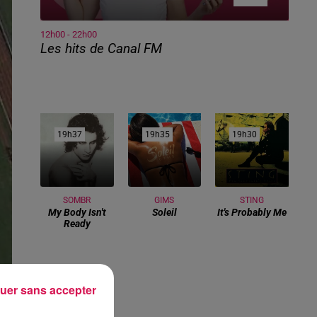
12h00 - 22h00
Les hits de Canal FM
19h37
19h37
19h35
19h35
19h30
19h30
SOMBR
GIMS
STING
My Body Isn't
Soleil
It's Probably Me
Ready
uer sans accepter