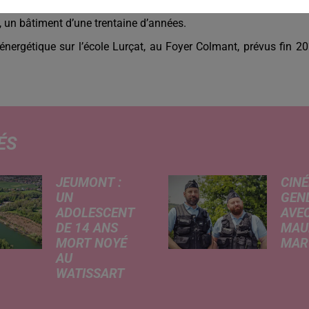
e
nstallation de la centrale photovoltaïque, à l’horizon du 2
semest
f, un bâtiment d’une trentaine d’années.
énergétique sur l’école Lurçat, au Foyer Colmant, prévus fin 2
ÉS
JEUMONT :
CINÉ
UN
GEN
ADOLESCENT
AVEC
DE 14 ANS
MAU
MORT NOYÉ
MARC
AU
Ce me
WATISSART
l'ada
Selon des
ciném
informations
de la