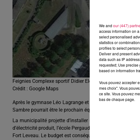
We and
our (447) partn
access information on a 
select personalised ad
statistics or combinatio
profiles to select person
Deliver and present adv
data such as IP address 
requested; Use precise g
based on information tra
Feignies Complexe sportif Didier Eloy
Vous pouvez accepter en 
mes choix". Vous pouvez
Crédit :
Google Maps
ce site. Vous pouvez met
bas de chaque page.
Après le gymnase Léo Lagrange et la salle Marie-Josée Pér
Sambre pourrait être le prochain équipement sportif produ
La municipalité projette d’installer des panneaux photov
d’électricité produit, l’école Pergaud où les travaux de rén
Fort Leveau. Le budget est conséquent, estimé entre 2 et 2