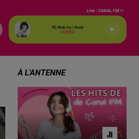
Live :
CANAL FM
My Body Isn't Ready
SOMBR
À L'ANTENNE