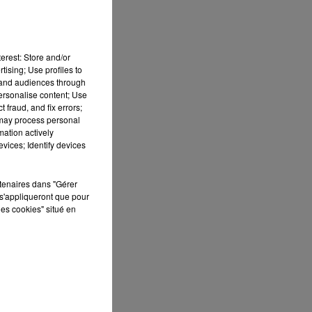
erest: Store and/or
tising; Use profiles to
tand audiences through
personalise content; Use
 fraud, and fix errors;
 may process personal
mation actively
vices; Identify devices
rtenaires dans "Gérer
s'appliqueront que pour
les cookies" situé en
 de
lus
 le
 la