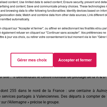
alised content; Use limited data to select content; Ensure security, prevent and detect
ertising and content; Save and communicate privacy choices. These technologies
and browsing data to offer following functionalities: Identify devices based on infor
eolocation data; Match and combine data from other data sources; Link different de
ncer le processus de fermeture de ses actifs en Allemagne, a
nsmitted automatically.
cliquant sur "Accepter et fermer", ou affiner en sélectionnant les finalités et/ou pa
 son activité, qui concerne environ une centaine de personnes
 également refuser en cliquant sur "Continuer sans accepter". Vos préférences ne 
tre à jour vos choix, ou retirer votre consentement à tout moment via le lien "Gérer 
par ce projet.
eurs conditions, a indiqué
Philippe Guillemot le PDG de Valloure
carbures. Un site du groupe en Écosse cesserait pour une au
Gérer mes choix
Accepter et fermer
brication additive
». Des robots seront installés pour fabriquer 
on d’une imprimante 3D. Vallourec veut aussi rationaliser 
ite : "Il devriendrait le centre mondial de pilotage de la R & D
, dont 255 dans le nord de la France : une centaine à Aulno
e services partagés à Valenciennes. Des départs à compter de 
r sur l’Allemagne »
précise le groupe.