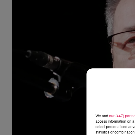
We and
our (447) partn
access information on a 
select personalised ad
statistics or combinatio