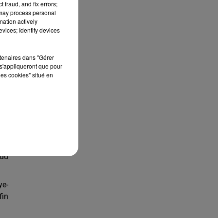
 fraud, and fix errors;
 may process personal
mation actively
vices; Identify devices
vec
rtenaires dans "Gérer
. À
s'appliqueront que pour
les cookies" situé en
c :
tre
des
son
 du
ye-
fin