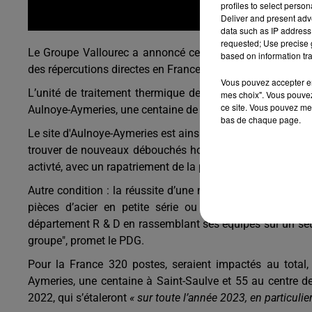
profiles to select person
Deliver and present adv
data such as IP address 
requested; Use precise g
Le Groupe Vallourec a annoncé ce mercredi 18 mai de la
based on information tra
des répercutions directes en France.
Vous pouvez accepter en 
L’unité de traitement thermique de Saint-Saulve, cessera
mes choix". Vous pouvez
ce site. Vous pouvez met
Aulnoye-Aymeries, une centaine de postes serait impactée 
bas de chaque page.
Le site d'Aulnoye-Aymeries est ainsi conservé mais à plusi
trouver de nouveaux débouchés hors du marché des hydro
activté, avec un rapatriement de la production à Aulnoye.
Autre condition : la réussite d’une nouvelle activité de «
fa
pièces d’acier en petite série ou sur-mesure à la faç
département R & D en rassemblant ses équipes sur un seul s
groupe", promet le PDG.
Pour la France 320 postes, seraient impactés au total
Aymeries, une centaine à Saint-Saulve et 55 au centre d
2022, qui s’étaleront
« sur toute l’année 2023, en particulie