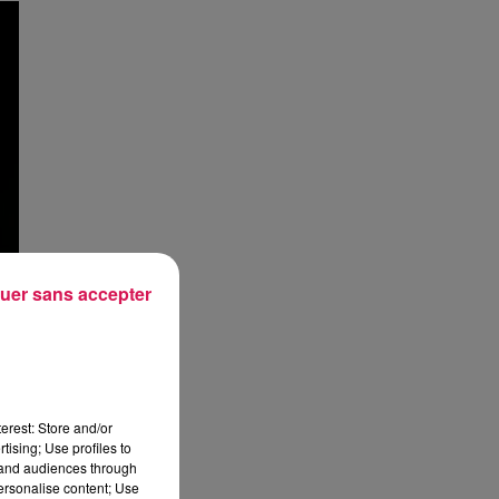
uer sans accepter
erest: Store and/or
tising; Use profiles to
tand audiences through
personalise content; Use