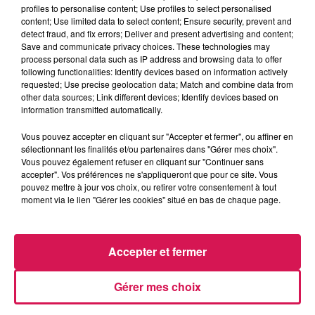
profiles to personalise content; Use profiles to select personalised
content; Use limited data to select content; Ensure security, prevent and
detect fraud, and fix errors; Deliver and present advertising and content;
Save and communicate privacy choices. These technologies may
18h11
18h11
18h06
18h06
18h02
18h02
process personal data such as IP address and browsing data to offer
following functionalities: Identify devices based on information actively
requested; Use precise geolocation data; Match and combine data from
other data sources; Link different devices; Identify devices based on
information transmitted automatically.
Vous pouvez accepter en cliquant sur "Accepter et fermer", ou affiner en
CHRISTOPHE WILLEM
MURRAY HEAD
OFENBACH, STARSAILOR
sélectionnant les finalités et/ou partenaires dans "Gérer mes choix".
Systaime
One Night In Bangkok
Four To The Floor
Vous pouvez également refuser en cliquant sur "Continuer sans
accepter". Vos préférences ne s'appliqueront que pour ce site. Vous
pouvez mettre à jour vos choix, ou retirer votre consentement à tout
moment via le lien "Gérer les cookies" situé en bas de chaque page.
LES ARTICLES LES PLUS CONSULTÉS
Accepter et fermer
CHALEUR ET RISQUE
D'ORAGES CE LUNDI EN
Gérer mes choix
SAMBRE-AVESNOIS-
THIÉRACHE