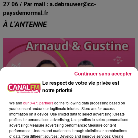
27 06 / Par mail : a.debrauwer@cc-
paysdemormal.fr
À L'ANTENNE
Continuer sans accepter
Le respect de votre vie privée est
notre priorité
We and
our (447) partners
do the following data processing based on
your consent and/or our legitimate interest: Store and/or access
information on a device; Use limited data to select advertising; Create
16h00 - 19h00
profiles for personalised advertising; Use profiles to select personalised
Arnaud et Gustine
advertising; Measure advertising performance; Measure content
performance; Understand audiences through statistics or combinations
of data from different sources; Develop and improve services; Create