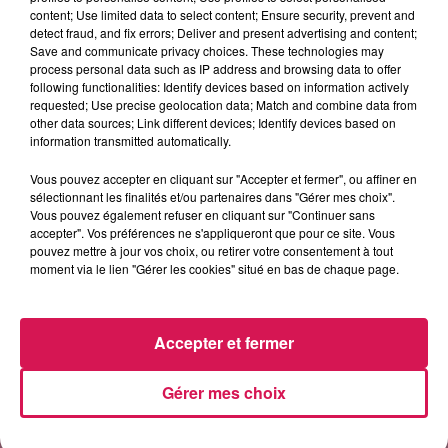
content; Use limited data to select content; Ensure security, prevent and
ZAZIE
BRUNO MARS
TAYLOR SWIFT
detect fraud, and fix errors; Deliver and present advertising and content;
Peu Importe
I Just Might
I Knew It, I Knew You
Save and communicate privacy choices. These technologies may
process personal data such as IP address and browsing data to offer
following functionalities: Identify devices based on information actively
requested; Use precise geolocation data; Match and combine data from
other data sources; Link different devices; Identify devices based on
LES ARTICLES LES PLUS CONSULTÉS
information transmitted automatically.
Vous pouvez accepter en cliquant sur "Accepter et fermer", ou affiner en
CHALEUR ET RISQUE
sélectionnant les finalités et/ou partenaires dans "Gérer mes choix".
D'ORAGES CE LUNDI EN
Vous pouvez également refuser en cliquant sur "Continuer sans
accepter". Vos préférences ne s'appliqueront que pour ce site. Vous
SAMBRE-AVESNOIS-
pouvez mettre à jour vos choix, ou retirer votre consentement à tout
THIÉRACHE
moment via le lien "Gérer les cookies" situé en bas de chaque page.
Un temps typiquement estival
et changeant concerne nos
secteurs ce lundi 3 août. Entre
Accepter et fermer
des températures élevées
SALMONELLOSE : LIDL
l'après-midi et un risque
PROCÈDE AU RAPPEL DE
d'averses orageuses...
Gérer mes choix
BOÎTES D'ŒUFS
En raison d'une suspicion de