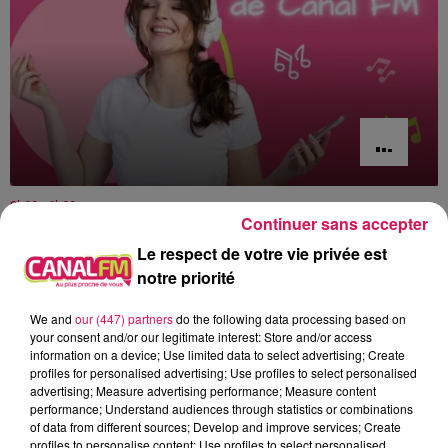
0h00 - 6h00
Continuer sans accepter
Les hits de Canal FM
Le respect de votre vie privée est
notre priorité
We and
our (447) partners
do the following data processing based on
your consent and/or our legitimate interest: Store and/or access
4h00
4h00
3h56
3h56
3h53
3h53
information on a device; Use limited data to select advertising; Create
profiles for personalised advertising; Use profiles to select personalised
advertising; Measure advertising performance; Measure content
performance; Understand audiences through statistics or combinations
of data from different sources; Develop and improve services; Create
profiles to personalise content; Use profiles to select personalised