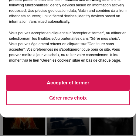
following functionalities: Identify devices based on information actively
requested; Use precise geolocation data; Match and combine data from
other data sources; Link different devices; Identify devices based on
information transmitted automatically.
Vous pouvez accepter en cliquant sur "Accepter et fermer", ou affiner en
sélectionnant les finalités et/ou partenaires dans "Gérer mes choix".
Vous pouvez également refuser en cliquant sur "Continuer sans
accepter". Vos préférences ne s'appliqueront que pour ce site. Vous
pouvez mettre à jour vos choix, ou retirer votre consentement à tout
9h00 - 13h00
moment via le lien "Gérer les cookies" situé en bas de chaque page.
la ligne des auditeurs
Accepter et fermer
Gérer mes choix
11h27
11h27
11h24
11h24
11h18
11h18