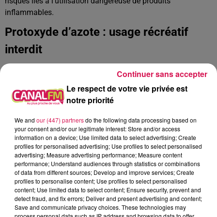
risques liés à l’utilisation dangereuse de produits
inflammables.
Protoxyde d’azote : usage récréatif
interdit
Enfin,
l’usage du protoxyde d’azote à des fins récréatives
Continuer sans accepter
est interdit dans tout le département du Nord
. Les autorités
Le respect de votre vie privée est
rappellent que ce produit représente un danger réel pour la
notre priorité
santé et peut également être source de nuisances et
d’accidents.
We and
our (447) partners
do the following data processing based on
your consent and/or our legitimate interest: Store and/or access
information on a device; Use limited data to select advertising; Create
profiles for personalised advertising; Use profiles to select personalised
advertising; Measure advertising performance; Measure content
À L'ANTENNE
performance; Understand audiences through statistics or combinations
of data from different sources; Develop and improve services; Create
profiles to personalise content; Use profiles to select personalised
content; Use limited data to select content; Ensure security, prevent and
detect fraud, and fix errors; Deliver and present advertising and content;
Save and communicate privacy choices. These technologies may
process personal data such as IP address and browsing data to offer